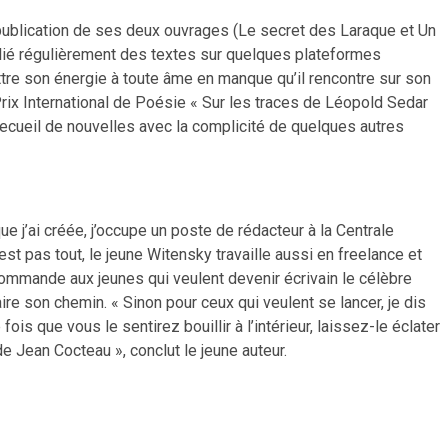
la publication de ses deux ouvrages (Le secret des Laraque et Un
ublié régulièrement des textes sur quelques plateformes
ettre son énergie à toute âme en manque qu’il rencontre sur son
 Prix International de Poésie « Sur les traces de Léopold Sedar
ecueil de nouvelles avec la complicité de quelques autres
que j’ai créée, j’occupe un poste de rédacteur à la Centrale
’est pas tout, le jeune Witensky travaille aussi en freelance et
ommande aux jeunes qui veulent devenir écrivain le célèbre
faire son chemin. « Sinon pour ceux qui veulent se lancer, je dis
ois que vous le sentirez bouillir à l’intérieur, laissez-le éclater
n de Jean Cocteau », conclut le jeune auteur.