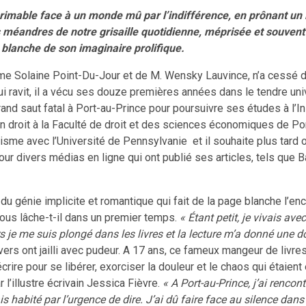
primable face à un monde mû par l’indifférence, en prônant un 
s méandres de notre grisaille quotidienne, méprisée et souvent
 blanche de son imaginaire prolifique.
e Solaine Point-Du-Jour et de M. Wensky Lauvince, n’a cessé d’oc
ui ravit, il a vécu ses douze premières années dans le tendre u
e grand saut fatal à Port-au-Prince pour poursuivre ses études à l
 droit à la Faculté de droit et des sciences économiques de Po
isme avec l’Université de Pennsylvanie et il souhaite plus tard 
ur divers médias en ligne qui ont publié ses articles, tels que Ba
 du génie implicite et romantique qui fait de la page blanche l’e
ous lâche-t-il dans un premier temps.
« Étant petit, je vivais av
ors je me suis plongé dans les livres et la lecture m’a donné une
ers ont jailli avec pudeur. A 17 ans, ce fameux mangeur de livres 
rire pour se libérer, exorciser la douleur et le chaos qui étaient e
 l’illustre écrivain Jessica Fièvre.
« A Port-au-Prince, j’ai rencon
s habité par l’urgence de dire. J’ai dû faire face au silence da