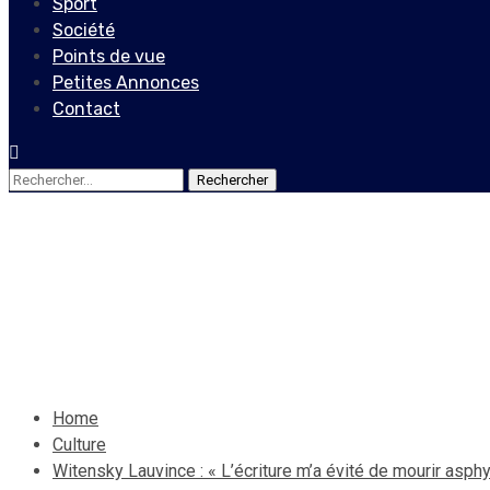
Sport
Société
Points de vue
Petites Annonces
Contact
Rechercher :
Culture
Witensky Lauvince : « L’écri
26 juin 2021
Le Quotidien News
Home
Culture
Witensky Lauvince : « L’écriture m’a évité de mourir asphy