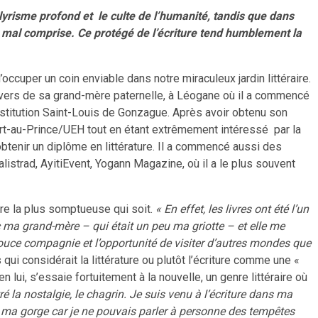
lyrisme profond et le culte de l’humanité, tandis que dans
 mal comprise. Ce protégé de l’écriture tend humblement la
cuper un coin enviable dans notre miraculeux jardin littéraire.
nivers de sa grand-mère paternelle, à Léogane où il a commencé
’Institution Saint-Louis de Gonzague. Après avoir obtenu son
rt-au-Prince/UEH tout en étant extrêmement intéressé par la
obtenir un diplôme en littérature. Il a commencé aussi des
listrad, AyitiEvent, Yogann Magazine, où il a le plus souvent
ncre la plus somptueuse qui soit.
« En effet, les livres ont été l’un
ec ma grand-mère – qui était un peu ma griotte – et elle me
 douce compagnie et l’opportunité de visiter d’autres mondes que
qui considérait la littérature ou plutôt l’écriture comme une «
n lui, s’essaie fortuitement à la nouvelle, un genre littéraire où
tré la nostalgie, le chagrin. Je suis venu à l’écriture dans ma
ns ma gorge car je ne pouvais parler à personne des tempêtes