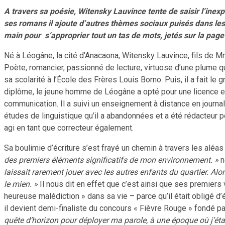
A travers sa poésie, Witensky Lauvince tente de saisir l’inex
ses romans il ajoute d’autres thèmes sociaux puisés dans le
main pour s’approprier tout un tas de mots, jetés sur la page
Né à Léogâne, la cité d’Anacaona, Witensky Lauvince, fils de Mm
Poète, romancier, passionné de lecture, virtuose d’une plume q
sa scolarité à l’École des Frères Louis Borno. Puis, il a fait l
diplôme, le jeune homme de Léogâne a opté pour une licence en
communication. Il a suivi un enseignement à distance en journal
études de linguistique qu’il a abandonnées et a été rédacteur po
agi en tant que correcteur également.
Sa boulimie d’écriture s’est frayé un chemin à travers les aléas
des premiers éléments significatifs de mon environnement. »
n
laissait rarement jouer avec les autres enfants du quartier. Al
le mien. »
Il nous dit en effet que c’est ainsi que ses premiers v
heureuse malédiction » dans sa vie – parce qu’il était obligé d’éc
il devient demi-finaliste du concours « Fièvre Rouge » fondé par
quête d’horizon pour déployer ma parole, à une époque où j’étai