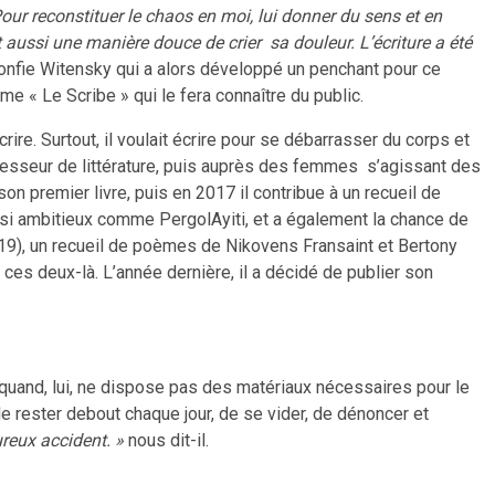
Pour reconstituer le chaos en moi, lui donner du sens et en
st aussi une manière douce de crier sa douleur. L’écriture a été
nfie Witensky qui a alors développé un penchant pour ce
me « Le Scribe » qui le fera connaître du public.
re. Surtout, il voulait écrire pour se débarrasser du corps et
fesseur de littérature, puis auprès des femmes s’agissant des
on premier livre, puis en 2017 il contribue à un recueil de
 aussi ambitieux comme PergolAyiti, et a également la chance de
019), un recueil de poèmes de Nikovens Fransaint et Bertony
ces deux-là. L’année dernière, il a décidé de publier son
lui quand, lui, ne dispose pas des matériaux nécessaires pour le
 de rester debout chaque jour, de se vider, de dénoncer et
ureux accident. »
nous dit-il.