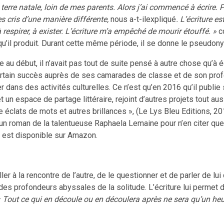
terre natale, loin de mes parents. Alors j’ai commencé à écrire. 
les cris d’une manière différente,
nous a-t-ilexpliqué
. L’écriture e
respirer, à exister. L’écriture m’a empêché de mourir étouffé. »
co
 qu’il produit. Durant cette même période, il se donne le pseudony
début, il n’avait pas tout de suite pensé à autre chose qu’à écri
 certain succès auprès de ses camarades de classe et de son pro
dans des activités culturelles. Ce n’est qu’en 2016 qu’il publie s
 et un espace de partage littéraire, rejoint d’autres projets tout
éclats de mots et autres brillances », (Le Lys Bleu Editions, 2
, un roman de la talentueuse Raphaela Lemaine pour n’en citer que 
ui est disponible sur Amazon.
aller à la rencontre de l’autre, de le questionner et de parler de 
ré des profondeurs abyssales de la solitude. L’écriture lui permet
« Tout ce qui en découle ou en découlera après ne sera qu’un he