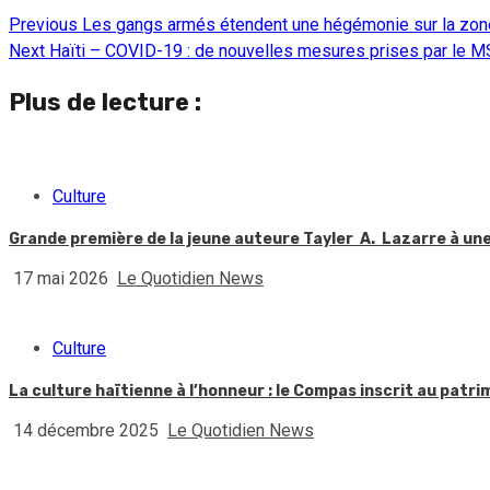
Previous
Les gangs armés étendent une hégémonie sur la zone
Continue
Next
Haïti – COVID-19 : de nouvelles mesures prises par le M
Reading
Plus de lecture :
Culture
Grande première de la jeune auteure Tayler A. Lazarre à une 
17 mai 2026
Le Quotidien News
Culture
La culture haïtienne à l’honneur : le Compas inscrit au patr
14 décembre 2025
Le Quotidien News