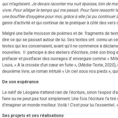
qui m’agitaient. Je devais raconter ma nuit épaisse, loin de ma 
vivre. Pour alléger le temps qui me pesait. Pour faire ressortir 
une bouffée d’oxygène pour moi, grâce à elle j’ai pu continuer à 
genre d’activité et qui continue de le pratiquer à côté des vers
Malgré une belle moisson de poèmes et de fragments de texte au 
dire ce qui se passait autour de lui. Ses textes ont connu un
textes qui les concernaient, avant qu’il ne commence à déclamer 
nouvelles. Il participe à des ateliers d’écriture, créé son blog
préfacer et postfacer des ouvrages d’ envergure comme « Mille 
Louis, « A la croisée d’un cœur en fuite », (Média-Texte, 2020)
deuxième livre, un roman intitulé « Un ciel sous nos pieds », q
De son espérance
Le natif de Léogane n’attend rien de l’écriture, sinon l’espoir d’
faire ou ne peut pas tout simplement. Une fois l’écriture l’a ti
d’imaginer un monde meilleur. Voilà ! C’est pour lui l’essentiel.
Ses projets et ses réalisations