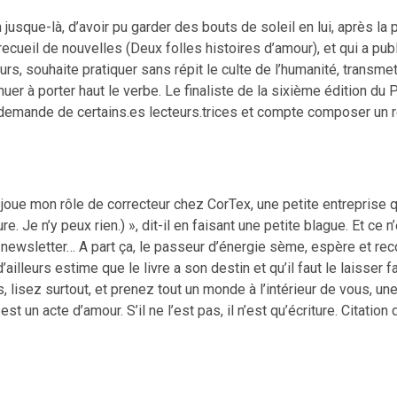
n jusque-là, d’avoir pu garder des bouts de soleil en lui, après 
 recueil de nouvelles (Deux folles histoires d’amour), et qui a p
urs, souhaite pratiquer sans répit le culte de l’humanité, transm
nuer à porter haut le verbe. Le finaliste de la sixième édition du
a demande de certains.es lecteurs.trices et compte composer un r
 Je joue mon rôle de correcteur chez CorTex, une petite entreprise 
 Je n’y peux rien.) », dit-il en faisant une petite blague. Et ce n
ewsletter… A part ça, le passeur d’énergie sème, espère et rec
ailleurs estime que le livre a son destin et qu’il faut le laisser 
, lisez surtout, et prenez tout un monde à l’intérieur de vous, une f
est un acte d’amour. S’il ne l’est pas, il n’est qu’écriture. Citatio