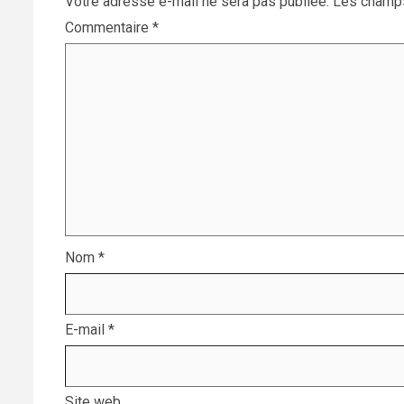
Votre adresse e-mail ne sera pas publiée.
Les champs
Commentaire
*
Nom
*
E-mail
*
Site web