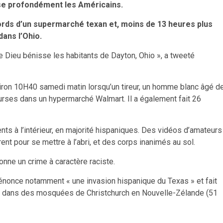
vise profondément les Américains.
rds d’un supermarché texan et, moins de 13 heures plus
dans l’Ohio.
e Dieu bénisse les habitants de Dayton, Ohio », a tweeté
environ 10H40 samedi matin lorsqu’un tireur, un homme blanc âgé d
ourses dans un hypermarché Walmart. Il a également fait 26
ents à l’intérieur, en majorité hispaniques. Des vidéos d’amateurs
t pour se mettre à l’abri, et des corps inanimés au sol.
onne un crime à caractère raciste.
, dénonce notamment « une invasion hispanique du Texas » et fait
nc dans des mosquées de Christchurch en Nouvelle-Zélande (51