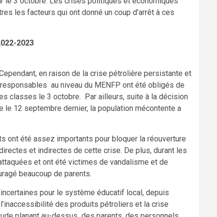
r le 3 octobre. Les crises politiques et économiques
utres les facteurs qui ont donné un coup d’arrêt à ces
2022-2023
ependant, en raison de la crise pétrolière persistante et
s responsables au niveau du MENFP ont été obligés de
es classes le 3 octobre. Par ailleurs, suite à la décision
 le 12 septembre dernier, la population mécontente a
s ont été assez importants pour bloquer la réouverture
irectes et indirectes de cette crise. De plus, durant les
 attaquées et ont été victimes de vandalisme et de
ouragé beaucoup de parents.
ncertaines pour le système éducatif local, depuis
naccessibilité des produits pétroliers et la crise
rtitude planant au-dessus des parents, des personnels