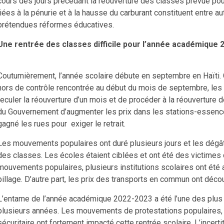
cours des jours précédant la réouverture des classes prévue pou
liées à la pénurie et à la hausse du carburant constituent entre a
prétendues réformes éducatives.
Une rentrée des classes difficile pour l’année académique 
Coutumièrement, l’année scolaire débute en septembre en Haïti. C
hors de contrôle rencontrée au début du mois de septembre, le
reculer la réouverture d’un mois et de procéder à la réouverture d
du Gouvernement d’augmenter les prix dans les stations-essence
gagné les rues pour exiger le retrait.
Les mouvements populaires ont duré plusieurs jours et les dégât
des classes. Les écoles étaient ciblées et ont été des victimes d
mouvements populaires, plusieurs institutions scolaires ont été
pillage. D’autre part, les prix des transports en commun ont déc
L’entame de l’année académique 2022-2023 a été l’une des plus i
plusieurs années. Les mouvements de protestations populaires, l’i
sécuritaire ont fortement impacté cette rentrée scolaire. L’ince