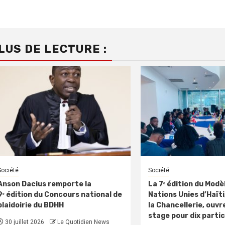
Reading
LUS DE LECTURE :
Société
Société
Anson Dacius remporte la
La 7ᵉ édition du Modè
9ᵉ édition du Concours national de
Nations Unies d’Haïti,
plaidoirie du BDHH
la Chancellerie, ouvre
stage pour dix parti
30 juillet 2026
Le Quotidien News