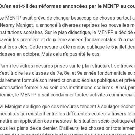
Qu’en est-t-il des réformes annoncées par le MENFP au cou
Le MENFP avait prévu de changer beaucoup de choses surtout au 
Nesmy Manigat, a annoncé à diverses reprises les nouvelles m
institutions scolaires. Sur le plan didactique, le MENFP a décid
savoir les première et deuxième années fondamentales d’un manu
matières clés. Cette mesure a été rendue publique le 5 juillet der
classes en octobre. Mais cela n’a pas été le cas.
Parmi les autres mesures prises sur le plan structurel, se trouva
c’est-à-dire les classes de 7e, 8e, et 9e année fondamentale au 
clairement formulé son interdiction aux écoles publiques et pri
autorisation formelle au sein des institutions scolaires. Ainsi, p
dernier, le MENFP disait condamner toutes activités commercial
M. Manigat souligne que ces mesures tendent à soulager économ
inégalités qui existent entre les différentes écoles, à travers l
mettre en application ces mesures, la situation socio-politique e
tous les plans de ce dernier. D’ailleurs, les choses ont totalemen