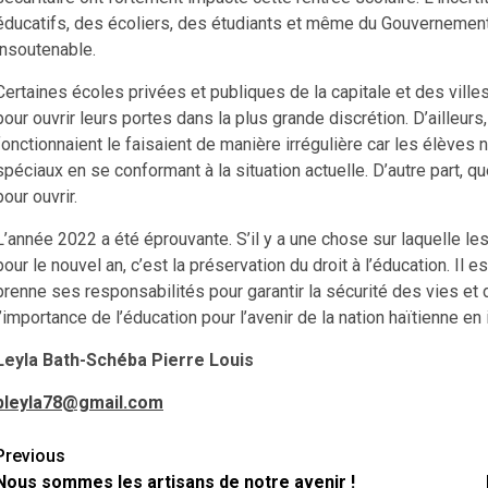
éducatifs, des écoliers, des étudiants et même du Gouvernement qu
insoutenable.
Certaines écoles privées et publiques de la capitale et des ville
pour ouvrir leurs portes dans la plus grande discrétion. D’ailleu
fonctionnaient le faisaient de manière irrégulière car les élèves 
spéciaux en se conformant à la situation actuelle. D’autre part, q
pour ouvrir.
L’année 2022 a été éprouvante. S’il y a une chose sur laquelle le
pour le nouvel an, c’est la préservation du droit à l’éducation. Il
prenne ses responsabilités pour garantir la sécurité des vies et d
l’importance de l’éducation pour l’avenir de la nation haïtienne e
Leyla Bath-Schéba Pierre Louis
pleyla78@gmail.com
Continue
Previous
Nous sommes les artisans de notre avenir !