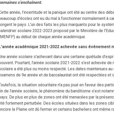
semaines s’enchaînent.
Cette année, l’incertitude et la panique ont été au centre des déb
beaucoup d’écoles ont eu du mal à fonctionner normalement à ca
rongent le pays. L’un des faits les plus marquants pour le systè
calendrier scolaire 2022-2023 proposé par le Ministère de l’Educ
(MENFP) au début de chaque année académique.
L’année académique 2021-2022 achevée sans événement 
Une année scolaire s’achevant dans une certaine quiétude d’espri
souvent. Pourtant, l’année scolaire 2021-2022 s’est achevée de 
scolaire a été plus ou moins respecté. Les dates maintenues au d
examens de 9e année et de baccalauréat ont été respectées et c
Toutefois, la situation sécuritaire n’a pas joué en faveur des parti
fin de l’année scolaire, le phénomène du banditisme s’est nota
pays. De plus en plus de zones ont été menacées par la présenc
été fortement perturbée. Des écoles situées dans les zones cib
encore la Plaine ont dû fermer et certains bacheliers ont même ra