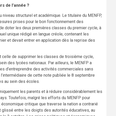
rs de l’année ?
niveau structurel et académique. Le titulaire du MENFP,
esures prises pour le bon fonctionnement des
é de doter les deux premières classes du premier cycle, à
el unique rédigé en langue créole, contenant les
nier et devait entrer en application dès la reprise des
it celle de supprimer les classes de troisième cycle,
sein des lycées nationaux. Par ailleurs, le MENFP a
vées d’entreprendre des activités commerciales sans
ar l’intermédiaire de cette note publiée le 8 septembre
es au sein des écoles.
iquement les parents et à réduire considérablement les
e pays. Toutefois, malgré les efforts du MENFP pour
t économique critique que traverse la nation a contrarié
t glissé entre les doigts des autorités éducatives, au