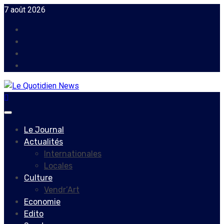
Skip
7 août 2026
to
Facebook
content
Instagram
Twitter
Youtube
Primary
Menu
Le Journal
Actualités
Internationales
Locales
Culture
Vendr’Art
Economie
Edito