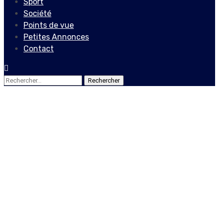
Sport
Société
Points de vue
Petites Annonces
Contact
Rechercher :
Actualités
Locales
3 Avril 2021 : des groupes
féministes marchent pour
le respect de la
Constitution