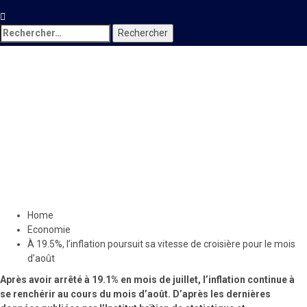
Rechercher :
Economie
À 19.5%, l’inflation poursuit
sa vitesse de croisière pour
le mois d’août
15 octobre 2019
Le Quotidien News
Home
Economie
À 19.5%, l’inflation poursuit sa vitesse de croisière pour le mois
d’août
Après avoir arrêté à 19.1% en mois de juillet, l’inflation continue à
se renchérir au cours du mois d’août. D’après les dernières