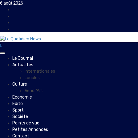
Skip
6 août 2026
to
Facebook
content
Instagram
Twitter
Youtube
Primary
Le Journal
Menu
Actualités
Internationales
Locales
Culture
Vendr’Art
Economie
Edito
Sport
Société
Points de vue
Petites Annonces
Contact