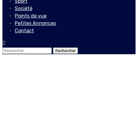
Sport
Société
Points de vue
Petites Annonces
Contact
Rechercher :
Actualités
Haiti crise: Le Collectif
Défenseurs Plus appuie les
revendications de la
population