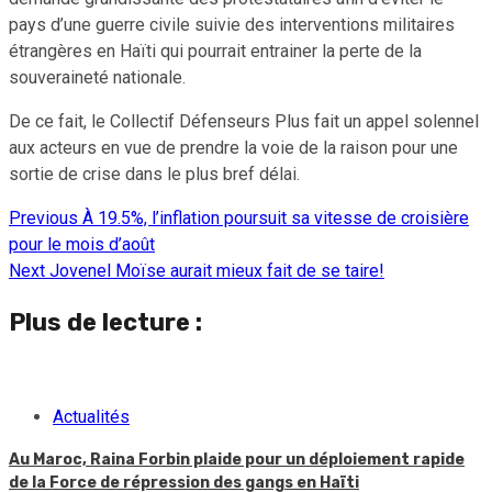
pays d’une guerre civile suivie des interventions militaires
étrangères en Haïti qui pourrait entrainer la perte de la
souveraineté nationale.
De ce fait, le Collectif Défenseurs Plus fait un appel solennel
aux acteurs en vue de prendre la voie de la raison pour une
sortie de crise dans le plus bref délai.
Previous
À 19.5%, l’inflation poursuit sa vitesse de croisière
Continue
pour le mois d’août
Reading
Next
Jovenel Moïse aurait mieux fait de se taire!
Plus de lecture :
Actualités
Au Maroc, Raina Forbin plaide pour un déploiement rapide
de la Force de répression des gangs en Haïti