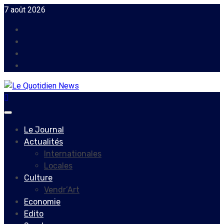
Skip
7 août 2026
to
Facebook
content
Instagram
Twitter
Youtube
Primary
Menu
Le Journal
Actualités
Internationales
Locales
Culture
Vendr’Art
Economie
Edito