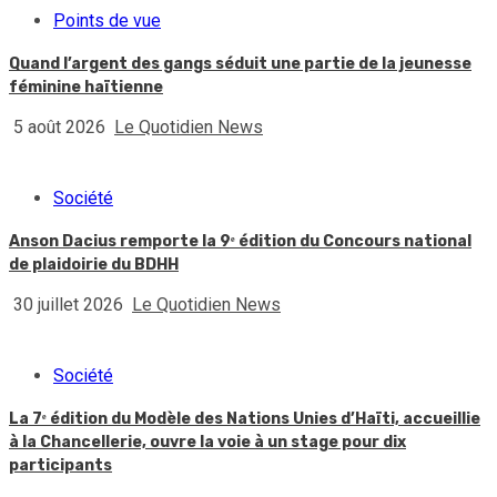
Points de vue
Quand l’argent des gangs séduit une partie de la jeunesse
féminine haïtienne
5 août 2026
Le Quotidien News
Société
Anson Dacius remporte la 9ᵉ édition du Concours national
de plaidoirie du BDHH
30 juillet 2026
Le Quotidien News
Société
La 7ᵉ édition du Modèle des Nations Unies d’Haïti, accueillie
à la Chancellerie, ouvre la voie à un stage pour dix
participants