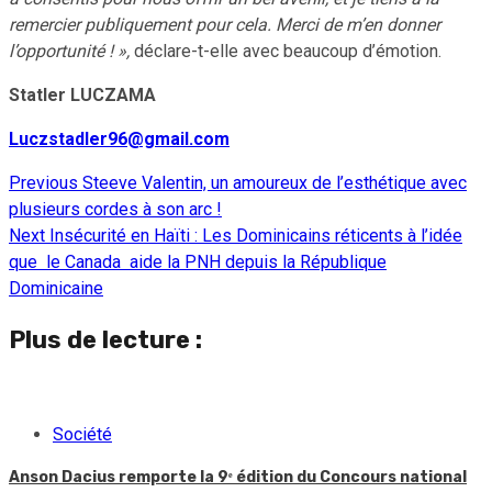
remercier publiquement pour cela. Merci de m’en donner
l’opportunité ! »,
déclare-t-elle avec beaucoup d’émotion.
Statler LUCZAMA
Luczstadler96@gmail.com
Previous
Steeve Valentin, un amoureux de l’esthétique avec
Continue
plusieurs cordes à son arc !
Reading
Next
Insécurité en Haïti : Les Dominicains réticents à l’idée
que le Canada aide la PNH depuis la République
Dominicaine
Plus de lecture :
Société
Anson Dacius remporte la 9ᵉ édition du Concours national