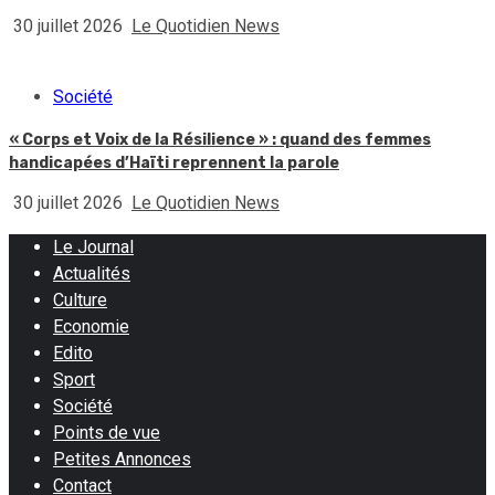
30 juillet 2026
Le Quotidien News
Société
« Corps et Voix de la Résilience » : quand des femmes
handicapées d’Haïti reprennent la parole
30 juillet 2026
Le Quotidien News
Le Journal
Actualités
Culture
Economie
Edito
Sport
Société
Points de vue
Petites Annonces
Contact