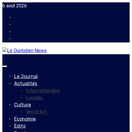
Skip
6 août 2026
to
Facebook
content
Instagram
Twitter
Youtube
Primary
Menu
Le Journal
Actualités
Internationales
Locales
Culture
Vendr’Art
Economie
Edito