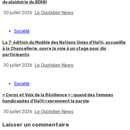
de plaidoirie du BDHH
30 juillet 2026
Le Quotidien News
Société
La 7ᵉ édition du Modèle des Nations Unies d’Haïti, accueillie
à la Chancellerie, ouvre la voie à un stage pour dix
participants
30 juillet 2026
Le Quotidien News
Société
« Corps et Voix de la Résilience » : quand des femmes
handicapées d’Haïti reprennent la parole
30 juillet 2026
Le Quotidien News
Laisser un commentaire