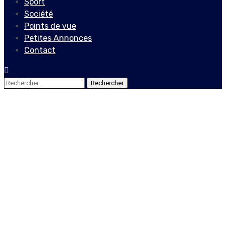
Sport
Société
Points de vue
Petites Annonces
Contact
Rechercher :
Société
À la découverte de
Daphney Hérold et de son
amour pour la médecine !
11 juin 2023
Le Quotidien News