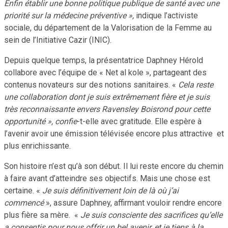
Enfin établir une bonne politique publique de santé avec une
priorité sur la médecine préventive »,
indique l’activiste
sociale, du département de la Valorisation de la Femme au
sein de l’Initiative Cazir (INIC).
Depuis quelque temps, la présentatrice Daphney Hérold
collabore avec l’équipe de « Net al kole », partageant des
contenus novateurs sur des notions sanitaires. «
Cela reste
une collaboration dont je suis extrêmement fière et je suis
très reconnaissante envers Ravensley Boisrond pour cette
opportunité », confie
-t-elle avec gratitude. Elle espère à
l’avenir avoir une émission télévisée encore plus attractive et
plus enrichissante.
Son histoire n’est qu’à son début. Il lui reste encore du chemin
à faire avant d’atteindre ses objectifs. Mais une chose est
certaine. «
Je suis définitivement loin de là où j’ai
commencé
», assure Daphney, affirmant vouloir rendre encore
plus fière sa mère. «
Je suis consciente des sacrifices qu’elle
a consentis pour nous offrir un bel avenir, et je tiens à la