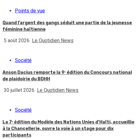
Points de vue
Quand l’argent des gangs séduit une partie de la jeunesse
féminine haïtienne
5 août 2026
Le Quotidien News
Société
Anson Dacius remporte la 9ᵉ édition du Concours national
de plaidoirie du BDHH
30 juillet 2026
Le Quotidien News
Société
La 7ᵉ édition du Modèle des Nations Unies d’Haïti, accueillie
à la Chancellerie, ouvre la voie à un stage pour dix
participants