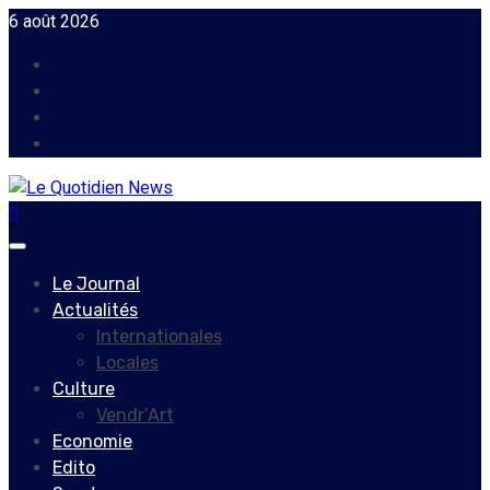
Skip
6 août 2026
to
Facebook
content
Instagram
Twitter
Youtube
Primary
Menu
Le Journal
Actualités
Internationales
Locales
Culture
Vendr’Art
Economie
Edito