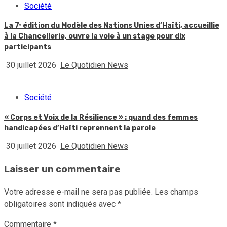
Société
La 7ᵉ édition du Modèle des Nations Unies d’Haïti, accueillie
à la Chancellerie, ouvre la voie à un stage pour dix
participants
30 juillet 2026
Le Quotidien News
Société
« Corps et Voix de la Résilience » : quand des femmes
handicapées d’Haïti reprennent la parole
30 juillet 2026
Le Quotidien News
Laisser un commentaire
Votre adresse e-mail ne sera pas publiée.
Les champs
obligatoires sont indiqués avec
*
Commentaire
*