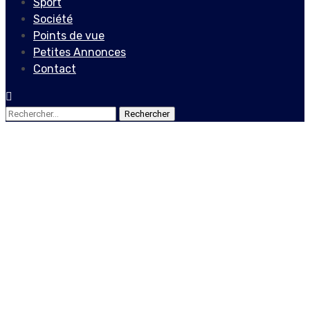
Sport
Société
Points de vue
Petites Annonces
Contact
Rechercher :
Société
À la rencontre de Guerlyne
Résidor, une avocate
dévouée à la cause des
opprimés