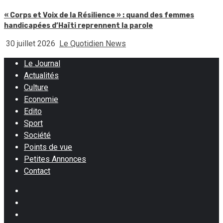
« Corps et Voix de la Résilience » : quand des femmes
handicapées d’Haïti reprennent la parole
30 juillet 2026
Le Quotidien News
Le Journal
Actualités
Culture
Economie
Edito
Sport
Société
Points de vue
Petites Annonces
Contact
Facebook
Instagram
Twitter