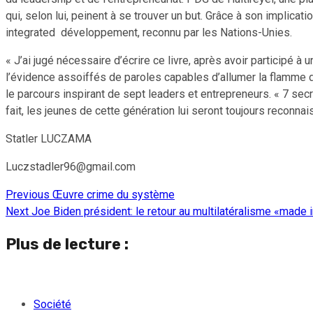
qui, selon lui, peinent à se trouver un but. Grâce à son implicat
integrated développement, reconnu par les Nations-Unies.
« J’ai jugé nécessaire d’écrire ce livre, après avoir participé à
l’évidence assoiffés de paroles capables d’allumer la flamme d
le parcours inspirant de sept leaders et entrepreneurs. « 7 se
fait, les jeunes de cette génération lui seront toujours reconnai
Statler LUCZAMA
Luczstadler96@gmail.com
Previous
Œuvre crime du système
Continue
Next
Joe Biden président: le retour au multilatéralisme «made 
Reading
Plus de lecture :
Société