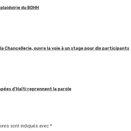
 plaidoirie du BDHH
 la Chancellerie, ouvre la voie à un stage pour dix participants
apées d’Haïti reprennent la parole
ires sont indiqués avec
*