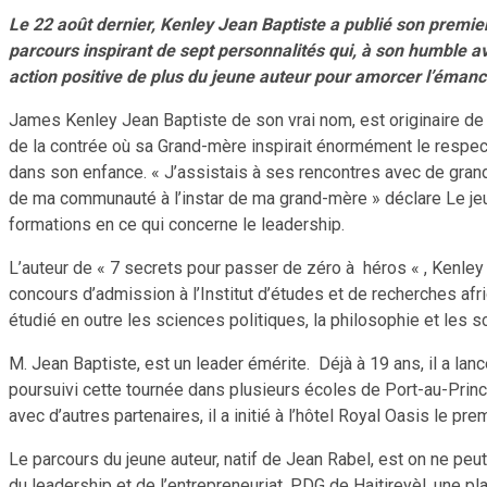
Le 22 août dernier, Kenley Jean Baptiste a publié son premier 
parcours inspirant de sept personnalités qui, à son humble a
action positive de plus du jeune auteur pour amorcer l’émanci
James Kenley Jean Baptiste de son vrai nom, est originaire de J
de la contrée où sa Grand-mère inspirait énormément le respect.
dans son enfance. « J’assistais à ses rencontres avec de gran
de ma communauté à l’instar de ma grand-mère » déclare Le jeu
formations en ce qui concerne le leadership.
L’auteur de « 7 secrets pour passer de zéro à héros « , Kenley 
concours d’admission à l’Institut d’études et de recherches afric
étudié en outre les sciences politiques, la philosophie et les sci
M. Jean Baptiste, est un leader émérite. Déjà à 19 ans, il a la
poursuivi cette tournée dans plusieurs écoles de Port-au-Prince.
avec d’autres partenaires, il a initié à l’hôtel Royal Oasis le pr
Le parcours du jeune auteur, natif de Jean Rabel, est on ne peu
du leadership et de l’entrepreneuriat. PDG de Haitireyèl, une 