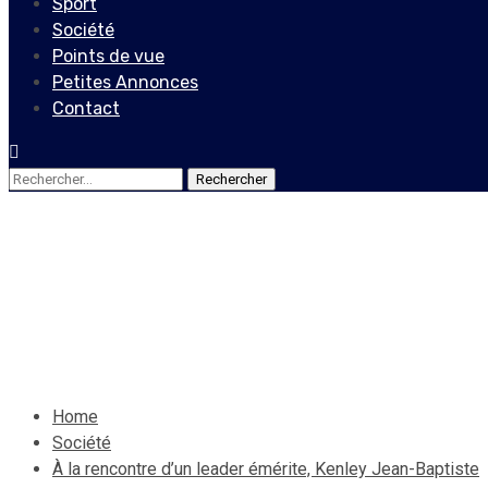
Sport
Société
Points de vue
Petites Annonces
Contact
Rechercher :
Société
À la rencontre d’un leader 
7 novembre 2020
Le Quotidien News
Home
Société
À la rencontre d’un leader émérite, Kenley Jean-Baptiste