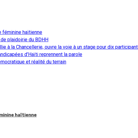
e féminine haïtienne
 de plaidoirie du BDHH
ie à la Chancellerie, ouvre la voie à un stage pour dix participan
ndicapées d’Haïti reprennent la parole
ocratique et réalité du terrain
éminine haïtienne