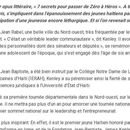
opus littéraire, « 7 secrets pour passer de Zéro à Héros ». A t
vis, s’impliquent dans l’épanouissement des jeunes haïtiens pa
pation d’une jeunesse encore léthargique. Et si l’on revenait 
ean Rabel, une belle ville du Nord-ouest, très fréquentée par le
 « C’était un véritable leader communautaire », dit Kenley. Il a
des personnalités dont des sénateurs et députés », se remémore-t
ne adolescent de l’époque, qui s’est engagé dès l’âge de six an
Jean Baptiste, a été bien instruit par le Collège Notre Dame de 
aines d’Haïti (IERAH), Kenley a su pérenniser ainsi la fierté de s
ences juridiques à l’Université d’État d’Haïti.
ncé sa première tournée départementale dans le Nord-ouest, sur le
 Il ne mettra pas plus d’un an pour amorcer une tournée nationale
emier sommet national sur le leadership et l’entrepreneuriat.
t plus inspirant. En effet, il est le premier jeune Haïtien hono
plateforme en ligne, et de la Fondation Jean-Baptiste, James Ke