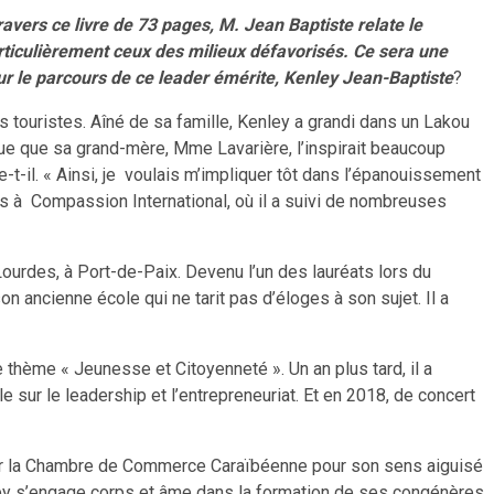
ravers ce livre de 73 pages, M. Jean Baptiste relate le
rticulièrement ceux des milieux défavorisés. Ce sera une
sur le parcours de ce leader émérite, Kenley Jean-Baptiste
?
s touristes. Aîné de sa famille, Kenley a grandi dans un Lakou
voue que sa grand-mère, Mme Lavarière, l’inspirait beaucoup
-il. « Ainsi, je voulais m’impliquer tôt dans l’épanouissement
s à Compassion International, où il a suivi de nombreuses
Lourdes, à Port-de-Paix. Devenu l’un des lauréats lors du
on ancienne école qui ne tarit pas d’éloges à son sujet. Il a
 thème « Jeunesse et Citoyenneté ». Un an plus tard, il a
 sur le leadership et l’entrepreneuriat. Et en 2018, de concert
ré par la Chambre de Commerce Caraïbéenne pour son sens aiguisé
nley s’engage corps et âme dans la formation de ses congénères