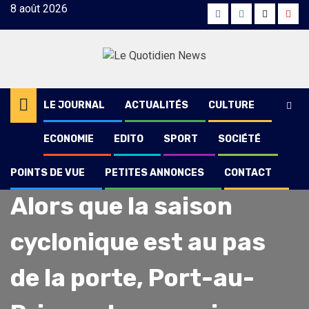
Skip
8 août 2026
Facebook
Instagram
Twitter
Yout
to
content
LE JOURNAL
ACTUALITÉS
CULTURE
ECONOMIE
EDITO
SPORT
SOCIÉTÉ
POINTS DE VUE
PETITES ANNONCES
CONTACT
Société
Alors que la saison
cyclonique est au pas
de la porte, Port-au-