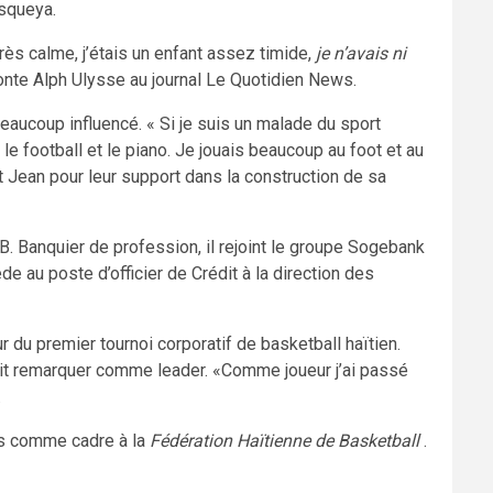
isqueya.
rès calme, j’étais un enfant assez timide,
je n’avais ni
conte Alph Ulysse au journal Le Quotidien News.
beaucoup influencé. « Si je suis un malade du sport
le football et le piano. Je jouais beaucoup au foot et au
et Jean pour leur support dans la construction de sa
. Banquier de profession, il rejoint le groupe Sogebank
ède au poste d’officier de Crédit à la direction des
eur du premier tournoi corporatif de basketball haïtien.
ait remarquer comme leader. «Comme joueur j’ai passé
.
ans comme cadre à la
Fédération Haïtienne de Basketball
.