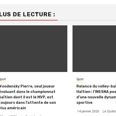
LUS DE LECTURE :
Sport
Sport
Woodensky Pierre, seul joueur
Relance du volley-bal
évoluant dans le championnat
Haïtien : l’INESNA po
haïtien dont il est le MVP, est
d’une nouvelle dyna
toujours dans l’attente de son
sportive
visa américain
14 janvier 2026
Le Quoti