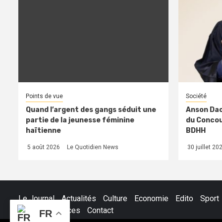
Points de vue
Société
Quand l’argent des gangs séduit une
Anson Dac
partie de la jeunesse féminine
du Concour
haïtienne
BDHH
5 août 2026
Le Quotidien News
30 juillet 20
Le Journal
Actualités
Culture
Economie
Edito
Sport
Petites Annonces
Contact
FR