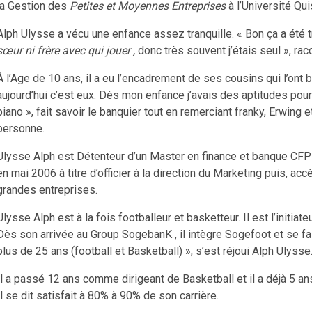
la Gestion des
Petites et Moyennes Entreprises
à l’Université Qu
Alph Ulysse a vécu une enfance assez tranquille. « Bon ça a été t
sœur ni frère avec qui jouer ,
donc très souvent j’étais seul », ra
À l’Age de 10 ans, il a eu l’encadrement de ses cousins qui l’ont 
aujourd’hui c’est eux. Dès mon enfance j’avais des aptitudes pour 
piano », fait savoir le banquier tout en remerciant franky, Erwing 
personne.
Ulysse Alph est Détenteur d’un Master en finance et banque CFPB
en mai 2006 à titre d’officier à la direction du Marketing puis, acc
grandes entreprises.
Ulysse Alph est à la fois footballeur et basketteur. Il est l’initiat
Dès son arrivée au Group SogebanK , il intègre Sogefoot et se f
plus de 25 ans (football et Basketball) », s’est réjoui Alph Ulysse
Il a passé 12 ans comme dirigeant de Basketball et il a déjà 5 
Il se dit satisfait à 80% à 90% de son carrière.