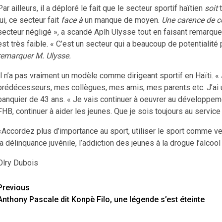
Par ailleurs, il a déploré le fait que le secteur sportif haïtien
soit
t
lui, ce secteur fait
face à
un manque de moyen.
Une carence de 
secteur négligé », a scandé Aplh Ulysse tout en faisant remarqu
est très faible. « C’est un secteur qui a beaucoup de potentialité 
remarquer M. Ulysse.
Il n’a pas vraiment un modèle comme dirigeant sportif en Haïti. 
prédécesseurs, mes collègues, mes amis, mes parents etc. J’a
banquier de 43 ans. « Je vais continuer à oeuvrer au développeme
FHB, continuer à aider les jeunes. Que je sois toujours au service
«Accordez plus d’importance au sport, utiliser le sport comme ve
la délinquance juvénile, l’addiction des jeunes à la drogue l’alco
Olry Dubois
Previous
Continue
Anthony Pascale dit Konpè Filo, une légende s’est éteinte
Reading