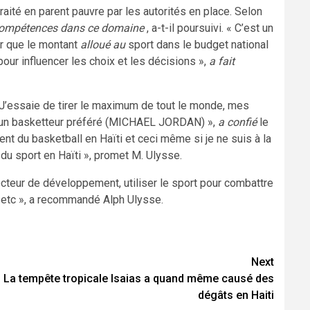
raité en parent pauvre par les autorités en place. Selon
compétences dans ce domaine
, a-t-il poursuivi. « C’est un
er que le montant
alloué au
sport dans le budget national
pour influencer les choix et les décisions »,
a fait
« J’essaie de tirer le maximum de tout le monde, mes
i un basketteur préféré (MICHAEL JORDAN) »,
a confié
le
nt du basketball en Haïti et ceci même si je ne suis à la
 du sport en Haïti », promet M. Ulysse.
cteur de développement, utiliser le sport pour combattre
ol etc », a recommandé Alph Ulysse.
Next
La tempête tropicale Isaias a quand même causé des
dégâts en Haiti