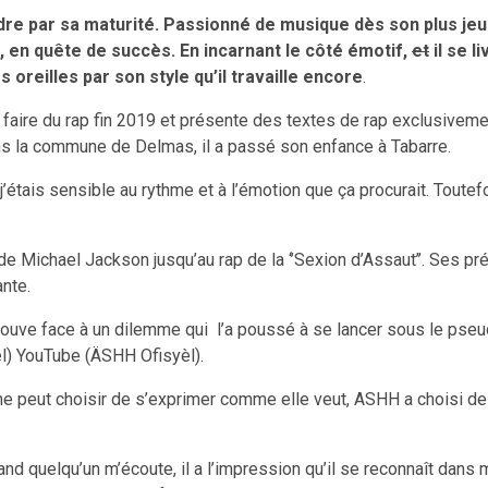
dre par sa maturité. Passionné de musique dès son plus jeun
 en quête de succès. En incarnant le côté émotif,
et
il se l
 oreilles par son style qu’il travaille encore
.
faire du rap fin 2019 et présente des textes de rap exclusivement
 dans la commune de Delmas, il a passé son enfance à Tabarre.
j’étais sensible au rythme et à l’émotion que ça procurait. Toutefo
 de Michael Jackson jusqu’au rap de la ‘’Sexion d’Assaut’’. Ses pré
nte.
etrouve face à un dilemme qui l’a poussé à se lancer sous le pse
l) YouTube (ÄSHH Ofisyèl).
e peut choisir de s’exprimer comme elle veut, ASHH a choisi de p
nd quelqu’un m’écoute, il a l’impression qu’il se reconnaît dans m