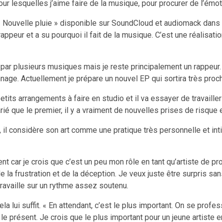
ur lesquelles j’aime faire de la musique, pour procurer de l’émot
« Nouvelle pluie » disponible sur SoundCloud et audiomack dans leq
appeur et a su pourquoi il fait de la musique. C’est une réalisation
 par plusieurs musiques mais je reste principalement un rappeur. C
nage. Actuellement je prépare un nouvel EP qui sortira très proc
petits arrangements à faire en studio et il va essayer de travaille
rié que le premier, il y a vraiment de nouvelles prises de risque
l considère son art comme une pratique très personnelle et intim
t car je crois que c’est un peu mon rôle en tant qu’artiste de p
de la frustration et de la déception. Je veux juste être surpris s
travaille sur un rythme assez soutenu.
a lui suffit. « En attendant, c’est le plus important. On se profess
e présent. Je crois que le plus important pour un jeune artiste