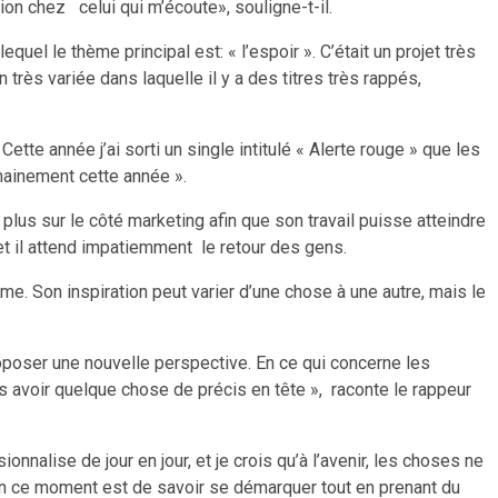
ion chez celui qui m’écoute», souligne-t-il.
uel le thème principal est: « l’espoir ». C’était un projet très
 très variée dans laquelle il y a des titres très rappés,
ette année j’ai sorti un single intitulé « Alerte rouge » que les
hainement cette année ».
r plus sur le côté marketing afin que son travail puisse atteindre
 et il attend impatiemment le retour des gens.
e. Son inspiration peut varier d’une chose à une autre, mais le
roposer une nouvelle perspective. En ce qui concerne les
ans avoir quelque chose de précis en tête », raconte le rappeur
ionnalise de jour en jour, et je crois qu’à l’avenir, les choses ne
 en ce moment est de savoir se démarquer tout en prenant du