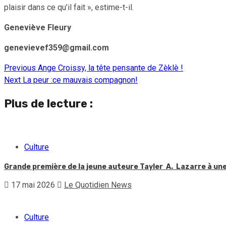
plaisir dans ce qu’il fait », estime-t-il.
Geneviève Fleury
genevievef359@gmail.com
Previous
Ange Croissy, la tête pensante de Zèklè !
Continue
Next
La peur :ce mauvais compagnon!
Reading
Plus de lecture :
Culture
Grande première de la jeune auteure Tayler A. Lazarre à une 
17 mai 2026
Le Quotidien News
Culture