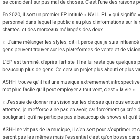
se coïncident sur pas mal de choses. C’est l’une des raisons po
En 2020, il sort un premier EP intitulé « NVLL PL » qui signifie 
personnel dans lequel le public a eu plus d’informations sur le r
chantés, et des morceaux mélangés des deux.
« J’aime mélanger les styles, dit-il, parce que je suis influencé
gens peuvent trouver sur les plateformes de vente et de vision
L’EP est terminé, d’après l’artiste. Il ne lui reste que quelques 
beaucoup plus de gens. Ce sera un projet plus abouti et plus va
ASHH trouve qu’il fait une musique extrêmement introspective, i
mot plus facile qu’il peut employer à tout vent, c’est « la vie ».
« J’essaie de donner ma vision sur les choses qui nous entouren
attentes, je m’efforce à ne pas en avoir, car forcément ça crée 
soulignant qu’il ne participe pas à beaucoup de shows et qu’il 
ASHH ne vit pas de la musique, il s’en sert pour s’exprimer et cel
seront pas les mêmes mais l’essentiel c’est qu’on bosse dans l