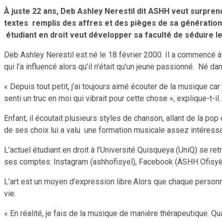
À juste 22 ans, Deb Ashley Nerestil dit ASHH veut surpren
textes remplis des affres et des pièges de sa génération,
étudiant en droit veut développer sa faculté de séduire les
Deb Ashley Nerestil est né le 18 février 2000. Il a commencé à 
qui l’a influencé alors qu’il n’était qu’un jeune passionné. Né
« Depuis tout petit, j’ai toujours aimé écouter de la musique car 
senti un truc en moi qui vibrait pour cette chose », explique-t-il.
Enfant, il écoutait plusieurs styles de chanson, allant de la pop
de ses choix lui a valu une formation musicale assez intéressa
L’actuel étudiant en droit à l’Université Quisqueya (UniQ) se r
ses comptes: Instagram (ashhofisyel), Facebook (ÄSHH Ofisyè
L’art est un moyen d’expression libre.Alors que chaque personn
vie.
« En réalité, je fais de la musique de manière thérapeutique. Qua