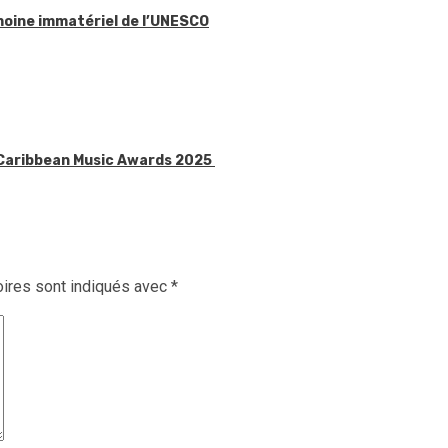
imoine immatériel de l’UNESCO
x Caribbean Music Awards 2025
ires sont indiqués avec
*