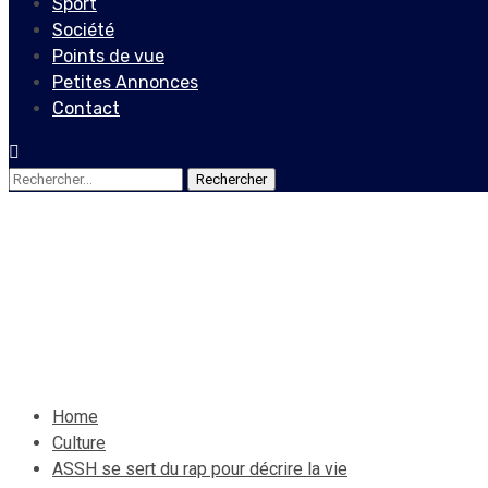
Sport
Société
Points de vue
Petites Annonces
Contact
Rechercher :
Culture
ASSH se sert du rap pour déc
19 juin 2022
Le Quotidien News
Home
Culture
ASSH se sert du rap pour décrire la vie