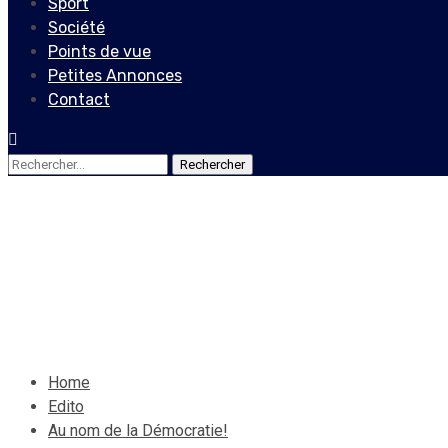
Sport
Société
Points de vue
Petites Annonces
Contact
Rechercher :
Edito
Au nom de la Démocratie!
17 décembre 2023
Le Quotidien News
Home
Edito
Au nom de la Démocratie!