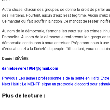
Autre chose, chacun des groupes se donne le droit de parler 
des Haïtiens. Pourtant, aucun d’eux n’est légitime. Aucun d’eu
Ce mandat qui fait souffrir la nation. Ce mandat de rester indif
Au nom de la démocratie, fermons les yeux sur les crimes inhu
Damoclès. Au nom de la démocratie renforçons les gangs en ter
démocratie continuons à nous entretuer. Préparons-nous à une
d’éducation et à la lâcheté du peuple. Tôt ou tard, vous en su
Daniel SÉVÈRE
danielsevere1984@gmail.com
Previous
Les jeunes professionnels de la santé en Haïti: Entre
Continue
Next
Haïti : Le MENFP signe un protocole d’accord pour stimuler
Reading
Plus de lecture :