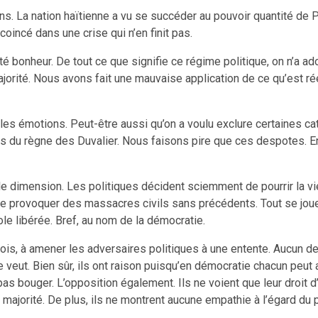
ans. La nation haïtienne a vu se succéder au pouvoir quantité de
coincé dans une crise qui n’en finit pas.
 bonheur. De tout ce que signifie ce régime politique, on n’a ado
jorité. Nous avons fait une mauvaise application de ce qu’est réel
r les émotions. Peut-être aussi qu’on a voulu exclure certaines ca
 ans du règne des Duvalier. Nous faisons pire que ces despotes. E
e dimension. Les politiques décident sciemment de pourrir la vie 
 de provoquer des massacres civils sans précédents. Tout se joue 
le libérée. Bref, au nom de la démocratie.
ois, à amener les adversaires politiques à une entente. Aucun d
e veut. Bien sûr, ils ont raison puisqu’en démocratie chacun peut
t pas bouger. L’opposition également. Ils ne voient que leur droit
a majorité. De plus, ils ne montrent aucune empathie à l’égard du 