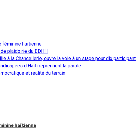
e féminine haïtienne
 de plaidoirie du BDHH
ie à la Chancellerie, ouvre la voie à un stage pour dix participan
ndicapées d’Haïti reprennent la parole
ocratique et réalité du terrain
éminine haïtienne