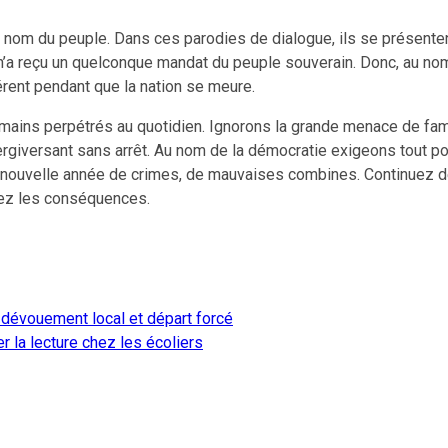
au nom du peuple. Dans ces parodies de dialogue, ils se présen
x n’a reçu un quelconque mandat du peuple souverain. Donc, au no
férent pendant que la nation se meure.
mains perpétrés au quotidien. Ignorons la grande menace de fam
giversant sans arrêt. Au nom de la démocratie exigeons tout pou
 nouvelle année de crimes, de mauvaises combines. Continuez de
birez les conséquences.
 dévouement local et départ forcé
 la lecture chez les écoliers