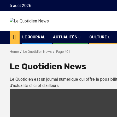
Skip
5 août 2026
to
content
LE JOURNAL
ACTUALITÉS
CULTURE
Home
Le Quotidien News
Page 401
Le Quotidien News
Le Quotidien est un journal numérique qui offre la possibili
d’actualité d’ici et d’ailleurs .