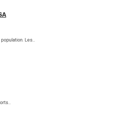
NSA
opulation. Les...
rts...