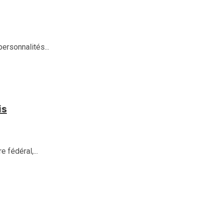
rsonnalités...
is
 fédéral,...