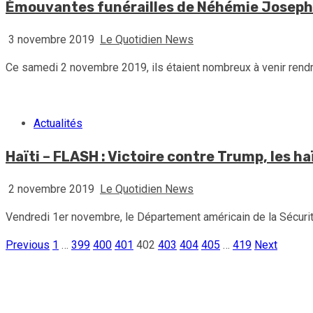
Émouvantes funérailles de Néhémie Joseph 
3 novembre 2019
Le Quotidien News
Ce samedi 2 novembre 2019, ils étaient nombreux à venir rend
Actualités
Haïti – FLASH : Victoire contre Trump, les h
2 novembre 2019
Le Quotidien News
Vendredi 1er novembre, le Département américain de la Sécurité i
Previous
1
…
399
400
401
402
403
404
405
…
419
Next
Pagination
des
publications