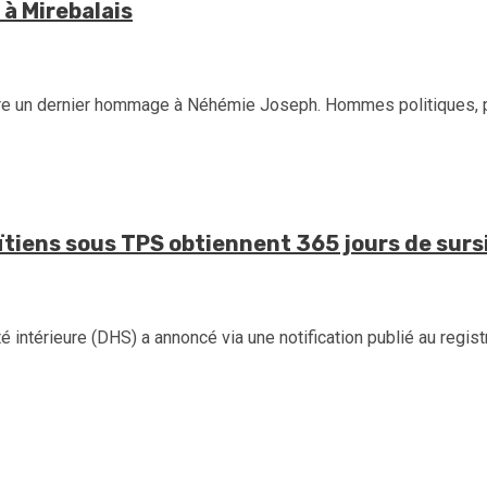
à Mirebalais
re un dernier hommage à Néhémie Joseph. Hommes politiques, pe
aïtiens sous TPS obtiennent 365 jours de surs
ntérieure (DHS) a annoncé via une notification publié au registre