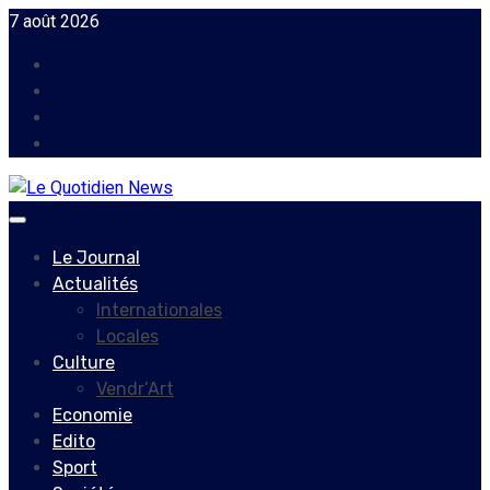
Skip
7 août 2026
to
Facebook
content
Instagram
Twitter
Youtube
Primary
Menu
Le Journal
Actualités
Internationales
Locales
Culture
Vendr’Art
Economie
Edito
Sport