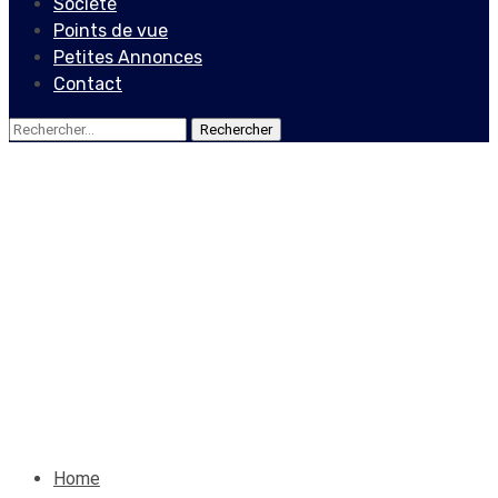
Société
Points de vue
Petites Annonces
Contact
Rechercher :
Actualités
The mutiny at the
Gonaïves Civil Prison led to
mass rapes
13 novembre 2019
Le Quotidien News
Home