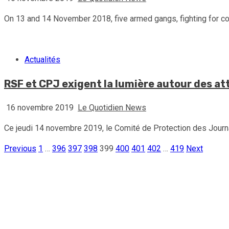
On 13 and 14 November 2018, five armed gangs, fighting for cont
Actualités
RSF et CPJ exigent la lumière autour des at
16 novembre 2019
Le Quotidien News
Ce jeudi 14 novembre 2019, le Comité de Protection des Journa
Previous
1
…
396
397
398
399
400
401
402
…
419
Next
Pagination
des
publications