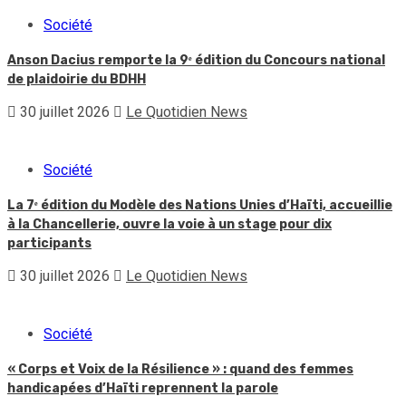
Société
Anson Dacius remporte la 9ᵉ édition du Concours national
de plaidoirie du BDHH
30 juillet 2026
Le Quotidien News
Société
La 7ᵉ édition du Modèle des Nations Unies d’Haïti, accueillie
à la Chancellerie, ouvre la voie à un stage pour dix
participants
30 juillet 2026
Le Quotidien News
Société
« Corps et Voix de la Résilience » : quand des femmes
handicapées d’Haïti reprennent la parole