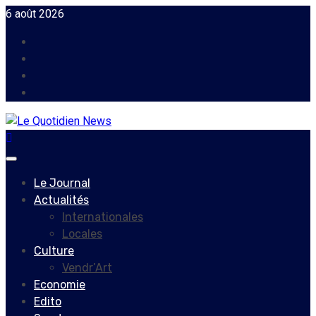
Skip
6 août 2026
to
Facebook
content
Instagram
Twitter
Youtube
Primary
Menu
Le Journal
Actualités
Internationales
Locales
Culture
Vendr’Art
Economie
Edito