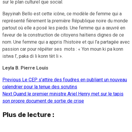
sur le plan culturel que social.
Bayyinah Bello est cette icône, ce modèle de femme qui a
représenté fièrement la première République noire du monde
partout où elle a posé les pieds. Une femme qui a œuvré en
faveur de la construction de citoyens haïtiens dignes de ce
nom. Une femme qui a appris l’histoire et qui l’a partagée avec
passion car pour répéter ses mots : « Yon moun ki pa konn
istwa l’, paka di li konn tèt li ».
Leyla B. Pierre Louis
Previous
Le CEP s’attire des foudres en publiant un nouveau
Continue
calendrier pour la tenue des scrutins
Reading
Next
Quand le premier ministre Ariel Henry met sur le tapis
son propre document de sortie de crise
Plus de lecture :