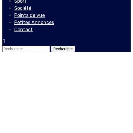
Sport
Société
Points de vue
Petites Annonces
Contact
Rechercher :
Société
Vendr'Art
Bayyinah Bello, un modèle
pour les générations qui
suivent
14 août 2021
Le Quotidien News