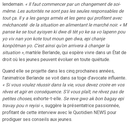
lendemain.
« Il faut commencer par un changement de soi-
même. Les autorités ne sont pas les seules responsables de
tout ça. Il y a les gangs armés et les gens qui profitent avec
méchanceté de la situation en alimentant le marché noir. « M
panse ke se tout ayisyen ki dwe di tèt yo ke sa vo lapenn pou
yo viv nan yon kote tout moun gen dwa, epi chanje
konpòtman yo. C’est ainsi qu’on arrivera à changer la
situation »,
martèle Berlande, qui espère vivre dans un État de
droit où les jeunes peuvent évoluer en toute quiétude.
Quand elle se projette dans les cinq prochaines années,
l’animatrice Berlande se voit dans sa toge d’avocate influente
.
« Si vous voulez réussir dans la vie, vous devez croire en vos
rêves et agir en conséquence. S’il vous plaît, ne rêvez pas de
petites choses,
exhorte-t-elle
. Se reve gwo ak bon bagay epi
travay pou n reyisi »,
suggère la présentatrice passionnée,
profitant de cette interview avec le Quotidien NEWS pour
prodiguer ses conseils aux jeunes.