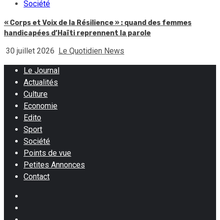
Société
« Corps et Voix de la Résilience » : quand des femmes
handicapées d’Haïti reprennent la parole
30 juillet 2026
Le Quotidien News
Le Journal
Actualités
Culture
Economie
Edito
Sport
Société
Points de vue
Petites Annonces
Contact
Facebook
Instagram
Twitter