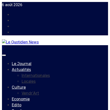
Skip
6 août 2026
to
Facebook
content
Instagram
Twitter
Youtube
Primary
Menu
Le Journal
Actualités
Internationales
Locales
Culture
Vendr’Art
Economie
Edito