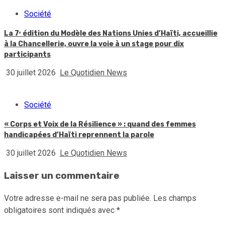
Société
La 7ᵉ édition du Modèle des Nations Unies d’Haïti, accueillie
à la Chancellerie, ouvre la voie à un stage pour dix
participants
30 juillet 2026
Le Quotidien News
Société
« Corps et Voix de la Résilience » : quand des femmes
handicapées d’Haïti reprennent la parole
30 juillet 2026
Le Quotidien News
Laisser un commentaire
Votre adresse e-mail ne sera pas publiée.
Les champs
obligatoires sont indiqués avec
*