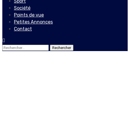
Sport
Société
Points de vue
Petites Annonces
Contact
Rechercher :
Société
Berlande Bernard, une
présentatrice qui prend à
coeur son métier
9 octobre 2022
Le Quotidien News