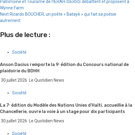
Patrimoine et Tourisme de l’IERAH-ISERSS débattent et proposent à
Reading
Wynne Farm
Next
Ricardo BOUCHER, un poète « Batayè » qui fait sa poésie
autrement
Plus de lecture :
Société
Anson Dacius remporte la 9ᵉ édition du Concours national de
plaidoirie du BDHH
30 juillet 2026
Le Quotidien News
Société
La 7ᵉ édition du Modèle des Nations Unies d’Haïti, accueillie à la
Chancellerie, ouvre la voie à un stage pour dix participants
30 juillet 2026
Le Quotidien News
Société