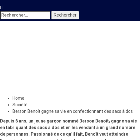
Rechercher :
Société
Berson Benoît gagne sa vie
en confectionnant des sacs
à dos
2 octobre 2020
Le Quotidien News
Home
Société
Berson Benoît gagne sa vie en confectionnant des sacs à dos
Depuis
6 ans, un jeune garçon nommé Berson Benoît
,
gagne sa vie
en fabriquant des sacs à dos et en les vendant à un grand nombre
de personnes. Passionné de ce qu’il fait, Benoît veut atteindre