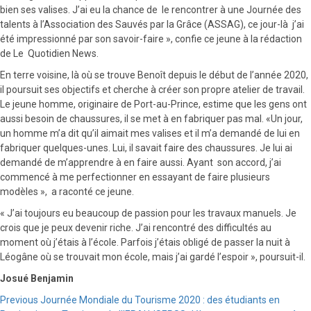
bien ses valises. J’ai eu la chance de le rencontrer à une Journée des
talents à l’Association des Sauvés par la Grâce (ASSAG), ce jour-là j’ai
été impressionné par son savoir-faire », confie ce jeune à la rédaction
de Le Quotidien News.
En terre voisine, là où se trouve Benoît depuis le début de l’année 2020,
il poursuit ses objectifs et cherche à créer son propre atelier de travail.
Le jeune homme, originaire de Port-au-Prince, estime que les gens ont
aussi besoin de chaussures, il se met à en fabriquer pas mal. «Un jour,
un homme m’a dit qu’il aimait mes valises et il m’a demandé de lui en
fabriquer quelques-unes. Lui, il savait faire des chaussures. Je lui ai
demandé de m’apprendre à en faire aussi. Ayant son accord, j’ai
commencé à me perfectionner en essayant de faire plusieurs
modèles », a raconté ce jeune.
« J’ai toujours eu beaucoup de passion pour les travaux manuels. Je
crois que je peux devenir riche. J’ai rencontré des difficultés au
moment où j’étais à l’école. Parfois j’étais obligé de passer la nuit à
Léogâne où se trouvait mon école, mais j’ai gardé l’espoir », poursuit-il.
Josué Benjamin
Continue
Previous
Journée Mondiale du Tourisme 2020 : des étudiants en