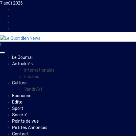
Skip
7 août 2026
to
Facebook
content
Instagram
Twitter
Youtube
Primary
Le Journal
Menu
Actualités
Internationales
Locales
Culture
Vendr’Art
Economie
Edito
Sport
Société
Points de vue
Petites Annonces
Contact