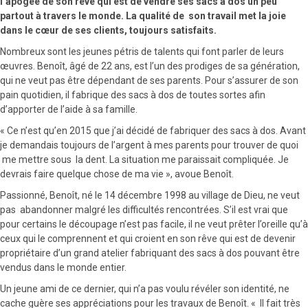
l’apogée de son rêve qui est de vendre ses sacs à dos un peu
partout à travers le monde. La qualité de son travail met la joie
dans le cœur de ses clients, toujours satisfaits.
Nombreux sont les jeunes pétris de talents qui font parler de leurs
œuvres. Benoît, âgé de 22 ans, est l’un des prodiges de sa génération,
qui ne veut pas être dépendant de ses parents. Pour s’assurer de son
pain quotidien, il fabrique des sacs à dos de toutes sortes afin
d’apporter de l’aide à sa famille.
« Ce n’est qu’en 2015 que j’ai décidé de fabriquer des sacs à dos. Avant
je demandais toujours de l’argent à mes parents pour trouver de quoi
me mettre sous la dent. La situation me paraissait compliquée. Je
devrais faire quelque chose de ma vie », avoue Benoît.
Passionné, Benoît, né le 14 décembre 1998 au village de Dieu, ne veut
pas abandonner malgré les difficultés rencontrées. S’il est vrai que
pour certains le découpage n’est pas facile, il ne veut prêter l’oreille qu’à
ceux qui le comprennent et qui croient en son rêve qui est de devenir
propriétaire d’un grand atelier fabriquant des sacs à dos pouvant être
vendus dans le monde entier.
Un jeune ami de ce dernier, qui n’a pas voulu révéler son identité, ne
cache guère ses appréciations pour les travaux de Benoît. « Il fait très