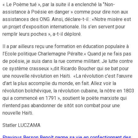
« Le Poème tué », par la suite il a enclenché la ‘’Non-
assistance à Poésie en danger » comme pour dire non aux
assistances des ONG. Ainsi, déclare-t-il : «Notre misère est
un projet d’exposition internationale. Ils s’en servent pour
remplir leurs poches », a-t-il déploré.
Il a par ailleurs reçu une formation en éducation populaire à
l’Ecole politique Charlemagne Péralte.« Quand je ne fais pas
de poésie, je suis dans la rue comme militant. Je lutte contre
ce système crasseux »,dit Ricardo Boucher qui se bat pour
une nouvelle révolution en Haïti. «La révolution c’est l’œuvre
d’art la plus accomplie du monde, en fait. Allez voir la
révolution bolchévique, la révolution cubaine, la nôtre en 1803
qui a commencé en 1791 », soutient le poète marxiste qui
n’entend pas abandonner de sitôt son combat pour une
nouvelle Haïti.
Statler LUCZAMA
Previous
Berson Benoît gagne sa vie en confectionnant des