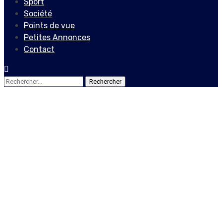
Sport
Société
Points de vue
Petites Annonces
Contact
Rechercher :
Culture
Ricardo BOUCHER, un
poète « Batayè » qui fait sa
poésie autrement
2 octobre 2020
Le Quotidien News