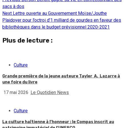
Continue
sacs à dos
Reading
Next
Lettre ouverte au Gouvernement Moïse/Jouthe
Plaidoyer pour l’octroi d’1 milliard de gourdes en faveur des
bibliothèques dans le budget prévisionnel 2020-2021
Plus de lecture :
Culture
Grande première de la jeune auteure Tayler A. Lazarre à
une foire du livre
17 mai 2026
Le Quotidien News
Culture
La culture haïtienne à l’honneur : le Compas inscrit au
patrimoine immatériel de l’UNESCO