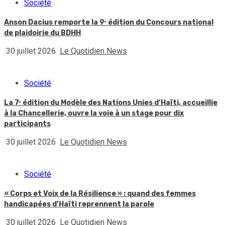
Société
Anson Dacius remporte la 9ᵉ édition du Concours national
de plaidoirie du BDHH
30 juillet 2026
Le Quotidien News
Société
La 7ᵉ édition du Modèle des Nations Unies d’Haïti, accueillie
à la Chancellerie, ouvre la voie à un stage pour dix
participants
30 juillet 2026
Le Quotidien News
Société
« Corps et Voix de la Résilience » : quand des femmes
handicapées d’Haïti reprennent la parole
30 juillet 2026
Le Quotidien News