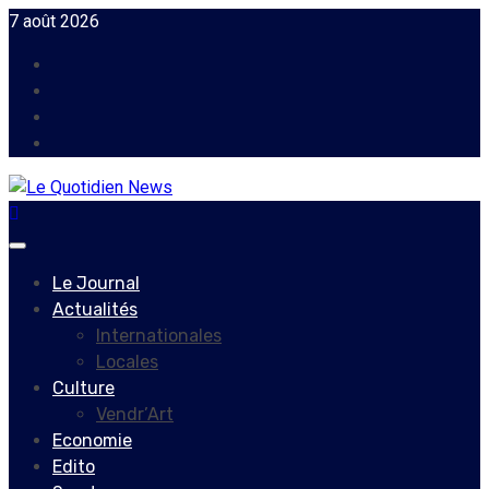
Skip
7 août 2026
to
Facebook
content
Instagram
Twitter
Youtube
Primary
Menu
Le Journal
Actualités
Internationales
Locales
Culture
Vendr’Art
Economie
Edito