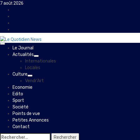
Skip
7 août 2026
to
Facebook
content
Instagram
Twitter
Youtube
Primary
Le Journal
Menu
Actualités
Internationales
Locales
Culture
Vendr’Art
Economie
Edito
Sport
Société
Points de vue
Petites Annonces
Contact
Rechercher :