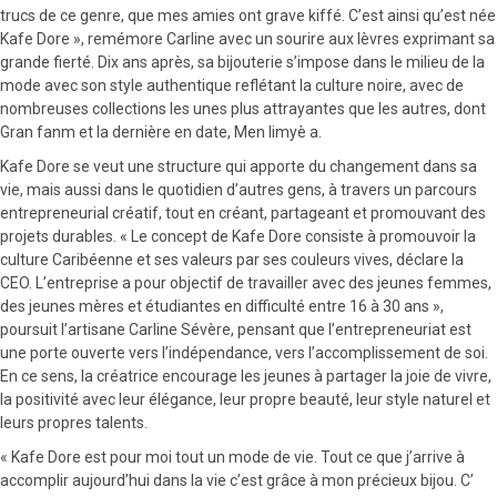
trucs de ce genre, que mes amies ont grave kiffé. C’est ainsi qu’est née
Kafe Dore », remémore Carline avec un sourire aux lèvres exprimant sa
grande fierté. Dix ans après, sa bijouterie s’impose dans le milieu de la
mode avec son style authentique reflétant la culture noire, avec de
nombreuses collections les unes plus attrayantes que les autres, dont
Gran fanm et la dernière en date, Men limyè a.
Kafe Dore se veut une structure qui apporte du changement dans sa
vie, mais aussi dans le quotidien d’autres gens, à travers un parcours
entrepreneurial créatif, tout en créant, partageant et promouvant des
projets durables. « Le concept de Kafe Dore consiste à promouvoir la
culture Caribéenne et ses valeurs par ses couleurs vives, déclare la
CEO. L’entreprise a pour objectif de travailler avec des jeunes femmes,
des jeunes mères et étudiantes en difficulté entre 16 à 30 ans »,
poursuit l’artisane Carline Sévère, pensant que l’entrepreneuriat est
une porte ouverte vers l’indépendance, vers l’accomplissement de soi.
En ce sens, la créatrice encourage les jeunes à partager la joie de vivre,
la positivité avec leur élégance, leur propre beauté, leur style naturel et
leurs propres talents.
« Kafe Dore est pour moi tout un mode de vie. Tout ce que j’arrive à
accomplir aujourd’hui dans la vie c’est grâce à mon précieux bijou. C’