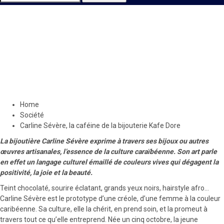
Société
Carline Sévère, la caféine de
la bijouterie Kafe Dore
24 octobre 2021
Le Quotidien News
Home
Société
Carline Sévère, la caféine de la bijouterie Kafe Dore
La bijoutière Carline Sévère exprime à travers ses bijoux ou autres
œuvres artisanales, l’essence de la culture caraïbéenne. Son art parle
en effet un langage culturel émaillé de couleurs vives qui dégagent la
positivité, la joie et la beauté.
Teint chocolaté, sourire éclatant, grands yeux noirs, hairstyle afro…
Carline Sévère est le prototype d’une créole, d’une femme à la couleur
caribéenne. Sa culture, elle la chérit, en prend soin, et la promeut à
travers tout ce qu’elle entreprend. Née un cinq octobre, la jeune