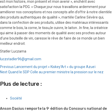
est mon histoire, mon présent et mon avenir », enchérit avec
satisfaction la PDG. « Chaque jour nous travaillons ardemment pour
améliorer nos conceptions et nos concepts afin d’offrir à notre clientèle
des produits authentiques de qualité », martèle Carline Sévère qui,
dans la confection de ses produits, utilise des matériaux intéressants
comme le bois, la corne, le tissu,le cuivre, le laiton…In fine, la créatrice
qui aime à passer des moments de qualité avec ses proches autour
d’une bouteille de vin, caresse le rêve de faire de ce monde un bien
meilleur endroit.
Statler Luczama
luczstadler96@gmail.com
Continue
Previous
Lancement du projet « Kiskey’Art » du groupe Azueï
Next
Quand le SDP Colle au premier ministre la pression sur le nez
Reading
Plus de lecture :
Société
Anson Dacius remporte la 9ᵉ édition du Concours national de