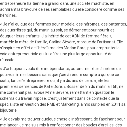
entrepreneure haïtienne a grandi dans une société machiste, en
admirant la bravoure de ses semblables qu’elle considère comme des
héroïnes.
« Je n’ai eu que des femmes pour modèle, des héroïnes, des battantes,
des guerrières qui, du matin au soir, se démènent pour nourrir et
éduquer leurs enfants. J’ai hérité de cet ADN de femme fière »,
martèle la mère de famille, Carline Sèvère, mordue de l’artisanat. Elle
s’inspire en effet de l’héroïsme des Madan Sara, pour emprunter la
voie entrepreneuriale qui lui offre une plus large opportunité de
réussite.
« J’ai toujours voulu être indépendante, autonome…être à même de
pourvoir à mes besoins sans que j’aie à rendre compte à qui que ce
soit », lance l’entrepreneure qui, il y a dix ans de cela, a jeté les
premières semences de Kafe Dore. « Bosser de 8h du matin à 16h, ne
me convenait pas. avoue Mme Sévère, remettant en question le
schéma du travail imposé. C’est justement dans ce contexte que la
spécialiste en Gestion des PME et Marketing, a mis sur pied en 2011 sa
bijouterie.
« Je devais me trouver quelque chose d’intéressant, de fascinant pour
me lancer. Je me suis mis à confectionner des boucles d’oreilles, des