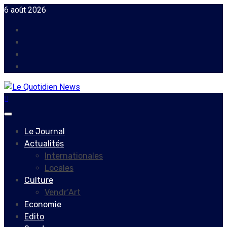
Skip
6 août 2026
to
Facebook
content
Instagram
Twitter
Youtube
Primary
Menu
Le Journal
Actualités
Internationales
Locales
Culture
Vendr’Art
Economie
Edito