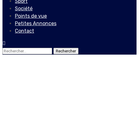
Sport
Société
Points de vue
Petites Annonces
Contact
Rechercher :
Actualités
Locales
Cherté de la vie, crise de
carburant, insécurité : la
population haïtienne en a
marre