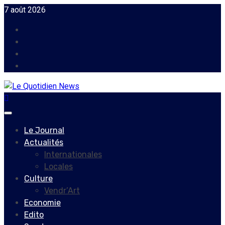
Skip
7 août 2026
to
Facebook
content
Instagram
Twitter
Youtube
Primary
Menu
Le Journal
Actualités
Internationales
Locales
Culture
Vendr’Art
Economie
Edito