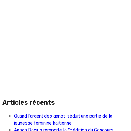
Articles récents
Quand l’argent des gangs séduit une partie de la
jeunesse féminine haïtienne
Anson Dacius remporte la 9ᵉ édition du Concours