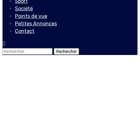
Sport
Société
Points de vue
Petites Annonces
Contact
Rechercher :
Société
COP25 : Haïti poursuit une
fois de plus, un quadruple
objectif en relation aux
changements climatiques