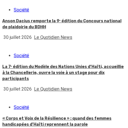
Société
Anson Dacius remporte la 9ᵉ édition du Concours national
de plaidoirie du BDHH
30 juillet 2026
Le Quotidien News
Société
La 7ᵉ édition du Modèle des Nations Unies d’Haïti, accueillie
à la Chancellerie, ouvre la voie à un stage pour dix
participants
30 juillet 2026
Le Quotidien News
Société
« Corps et Voix de la Résilience » : quand des femmes
handicapées d’Haïti reprennent la parole