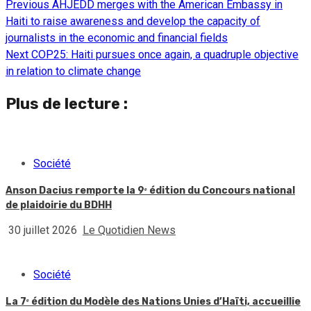
Previous
AHJEDD merges with the American Embassy in
Continue
Haiti to raise awareness and develop the capacity of
Reading
journalists in the economic and financial fields
Next
COP25: Haiti pursues once again, a quadruple objective
in relation to climate change
Plus de lecture :
Société
Anson Dacius remporte la 9ᵉ édition du Concours national
de plaidoirie du BDHH
30 juillet 2026
Le Quotidien News
Société
La 7ᵉ édition du Modèle des Nations Unies d’Haïti, accueillie