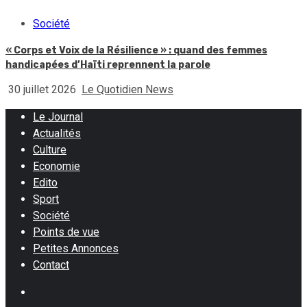
Société
« Corps et Voix de la Résilience » : quand des femmes
handicapées d’Haïti reprennent la parole
30 juillet 2026
Le Quotidien News
Le Journal
Actualités
Culture
Economie
Edito
Sport
Société
Points de vue
Petites Annonces
Contact
Facebook