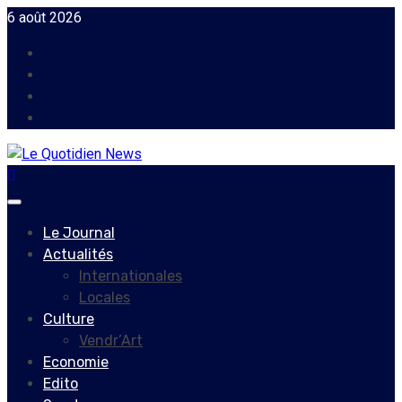
Skip
6 août 2026
to
Facebook
content
Instagram
Twitter
Youtube
Primary
Menu
Le Journal
Actualités
Internationales
Locales
Culture
Vendr’Art
Economie
Edito