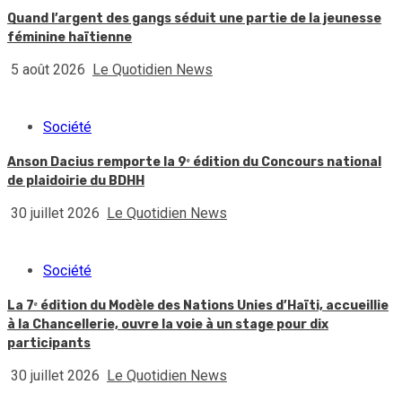
Quand l’argent des gangs séduit une partie de la jeunesse
féminine haïtienne
5 août 2026
Le Quotidien News
Société
Anson Dacius remporte la 9ᵉ édition du Concours national
de plaidoirie du BDHH
30 juillet 2026
Le Quotidien News
Société
La 7ᵉ édition du Modèle des Nations Unies d’Haïti, accueillie
à la Chancellerie, ouvre la voie à un stage pour dix
participants
30 juillet 2026
Le Quotidien News