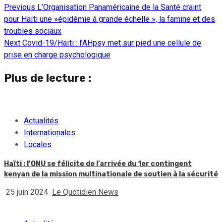
Previous
L’Organisation Panaméricaine de la Santé craint
Continue
pour Haïti une »épidémie à grande échelle », la famine et des
Reading
troubles sociaux
Next
Covid-19/Haïti : l’AHpsy met sur pied une cellule de
prise en charge psychologique
Plus de lecture :
Actualités
Internationales
Locales
Haïti : l’ONU se félicite de l’arrivée du 1er contingent
kenyan de la mission multinationale de soutien à la sécurité
25 juin 2024
Le Quotidien News