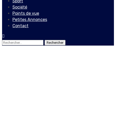
Sport
Société
Points de vue
Petites Annonces
Contact
Rechercher :
Internationales
Coronavirus: rentrée sous
surveillance des lycéens à
Wuhan, premier foyer de la
pandémie