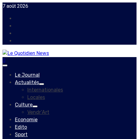
Skip
7 août 2026
to
Facebook
content
Instagram
Twitter
Youtube
Primary
Menu
Le Journal
Actualités
Internationales
Locales
Culture
Vendr’Art
Economie
Edito
Sport