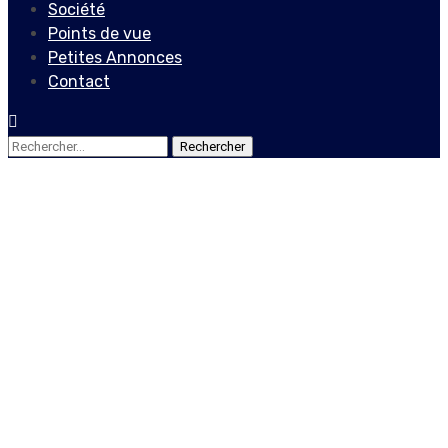
Société
Points de vue
Petites Annonces
Contact
Rechercher :
Internationales
Coronavirus: selon l’OMS la
situation « s’aggrave »
dans le monde
8 juin 2020
Le Quotidien News