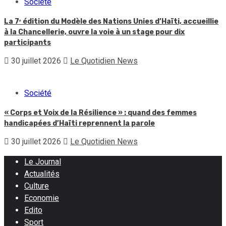
Société
La 7ᵉ édition du Modèle des Nations Unies d’Haïti, accueillie
à la Chancellerie, ouvre la voie à un stage pour dix
participants
30 juillet 2026
Le Quotidien News
Société
« Corps et Voix de la Résilience » : quand des femmes
handicapées d’Haïti reprennent la parole
30 juillet 2026
Le Quotidien News
Le Journal
Actualités
Culture
Economie
Edito
Sport