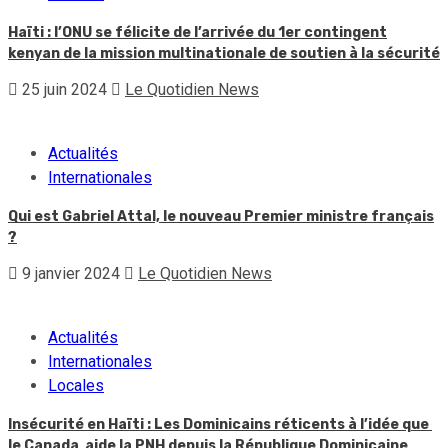
Haïti : l’ONU se félicite de l’arrivée du 1er contingent
kenyan de la mission multinationale de soutien à la sécurité
25 juin 2024
Le Quotidien News
Actualités
Internationales
Qui est Gabriel Attal, le nouveau Premier ministre français
?
9 janvier 2024
Le Quotidien News
Actualités
Internationales
Locales
Insécurité en Haïti : Les Dominicains réticents à l’idée que
le Canada aide la PNH depuis la République Dominicaine