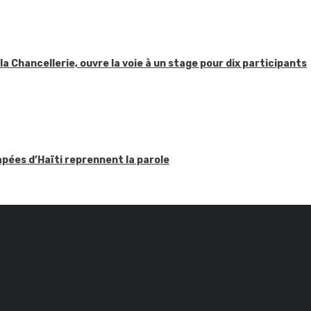
 la Chancellerie, ouvre la voie à un stage pour dix participants
apées d’Haïti reprennent la parole