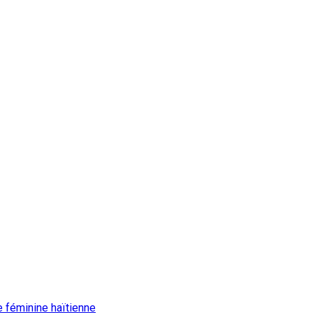
e féminine haïtienne