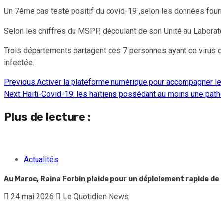
Un 7ème cas testé positif du covid-19 ,selon les données fourn
Selon les chiffres du MSPP, découlant de son Unité au Laborato
Trois départements partagent ces 7 personnes ayant ce virus da
infectée.
Previous
Activer la plateforme numérique pour accompagner l
Continue
Next
Haïti-Covid-19: les haïtiens possédant au moins une pat
Reading
Plus de lecture :
Actualités
Au Maroc, Raina Forbin plaide pour un déploiement rapide de 
24 mai 2026
Le Quotidien News