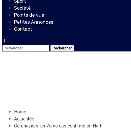
Sport
Société
Points de vue
Petites Annonces
Contact
Rechercher :
Actualités
Coronavirus: un 7ème cas c
24 mars 2020
Jean Wedson Fortil
Home
Actualités
Coronavirus: un 7ème cas confirmé en Haïti