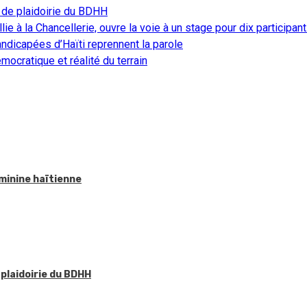
 de plaidoirie du BDHH
ie à la Chancellerie, ouvre la voie à un stage pour dix participan
ndicapées d’Haïti reprennent la parole
ocratique et réalité du terrain
éminine haïtienne
 plaidoirie du BDHH