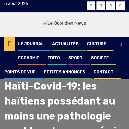
Skip
6 août 2026
Facebook
Instagram
Twitter
Yout
to
content
LE JOURNAL
ACTUALITÉS
CULTURE
ECONOMIE
EDITO
SPORT
SOCIÉTÉ
POINTS DE VUE
PETITES ANNONCES
CONTACT
Actualités
Haïti-Covid-19: les
haïtiens possédant au
moins une pathologie