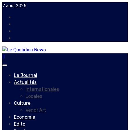
Skip
7 août 2026
to
Facebook
content
Instagram
Twitter
Youtube
Primary
Menu
Le Journal
Actualités
Internationales
Locales
Culture
Vendr’Art
Economie
Edito