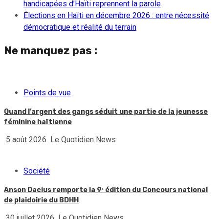
handicapées d’Haïti reprennent la parole
Élections en Haïti en décembre 2026 : entre nécessité
démocratique et réalité du terrain
Ne manquez pas :
Points de vue
Quand l’argent des gangs séduit une partie de la jeunesse
féminine haïtienne
5 août 2026
Le Quotidien News
Société
Anson Dacius remporte la 9ᵉ édition du Concours national
de plaidoirie du BDHH
30 juillet 2026
Le Quotidien News