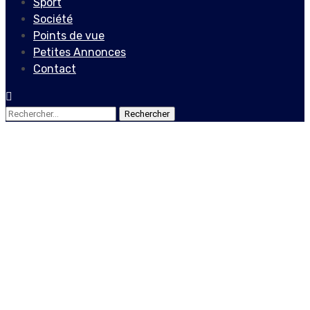
Sport
Société
Points de vue
Petites Annonces
Contact
Rechercher :
Internationales
Covid-19 : la Chine ne veut
pas d’enquête
internationale avant la
« victoire finale » sur le