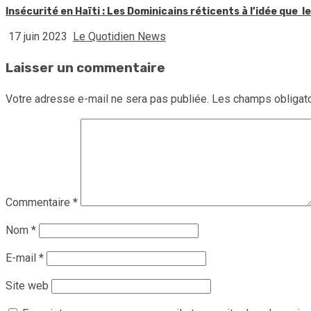
Insécurité en Haïti : Les Dominicains réticents à l’idée que 
17 juin 2023
Le Quotidien News
Laisser un commentaire
Votre adresse e-mail ne sera pas publiée.
Les champs obligato
Commentaire
*
Nom
*
E-mail
*
Site web