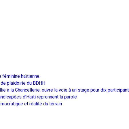
e féminine haïtienne
 de plaidoirie du BDHH
ie à la Chancellerie, ouvre la voie à un stage pour dix participan
ndicapées d’Haïti reprennent la parole
ocratique et réalité du terrain