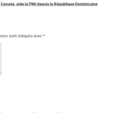
le Canada aide la PNH depuis la République Dominicaine
ires sont indiqués avec
*