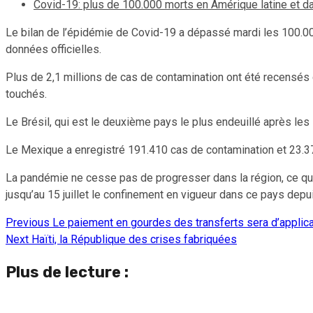
Covid-19: plus de 100.000 morts en Amérique latine et d
Le bilan de l’épidémie de Covid-19 a dépassé mardi les 100.000 
données officielles.
Plus de 2,1 millions de cas de contamination ont été recensés d
touchés.
Le Brésil, qui est le deuxième pays le plus endeuillé après le
Le Mexique a enregistré 191.410 cas de contamination et 23.3
La pandémie ne cesse pas de progresser dans la région, ce qui
jusqu’au 15 juillet le confinement en vigueur dans ce pays depui
Previous
Le paiement en gourdes des transferts sera d’applicat
Continue
Next
Haïti, la République des crises fabriquées
Reading
Plus de lecture :