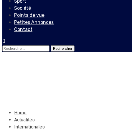
Sport
Société
Points de vue
Petites Annonces
Contact
Rechercher :
Internationales
Covid-19: plus de 100.000 m
24 juin 2020
Le Quotidien News
Home
Actualités
Internationales