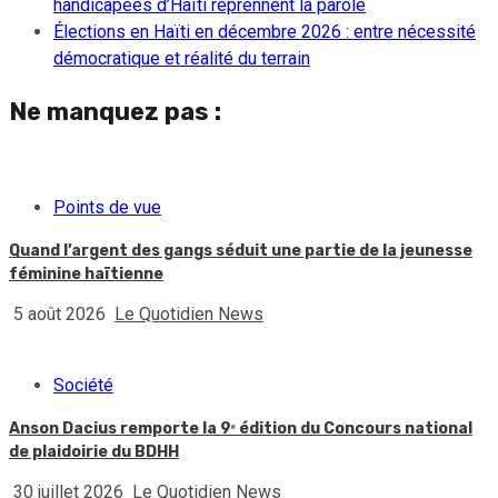
handicapées d’Haïti reprennent la parole
Élections en Haïti en décembre 2026 : entre nécessité
démocratique et réalité du terrain
Ne manquez pas :
Points de vue
Quand l’argent des gangs séduit une partie de la jeunesse
féminine haïtienne
5 août 2026
Le Quotidien News
Société
Anson Dacius remporte la 9ᵉ édition du Concours national
de plaidoirie du BDHH
30 juillet 2026
Le Quotidien News