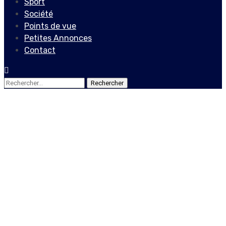
Sport
Société
Points de vue
Petites Annonces
Contact
Rechercher :
Société
De la nécessité de la mise
en valeur de Mombin-
Crochu
3 juillet 2022
Le Quotidien News