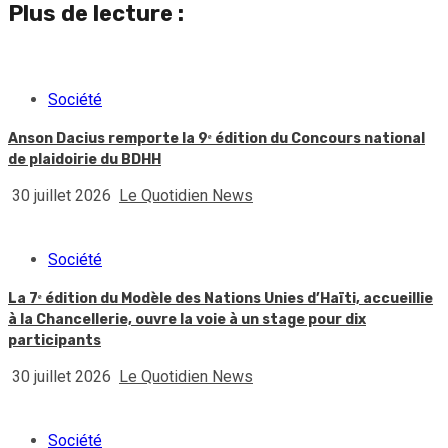
Plus de lecture :
Société
Anson Dacius remporte la 9ᵉ édition du Concours national
de plaidoirie du BDHH
30 juillet 2026
Le Quotidien News
Société
La 7ᵉ édition du Modèle des Nations Unies d’Haïti, accueillie
à la Chancellerie, ouvre la voie à un stage pour dix
participants
30 juillet 2026
Le Quotidien News
Société