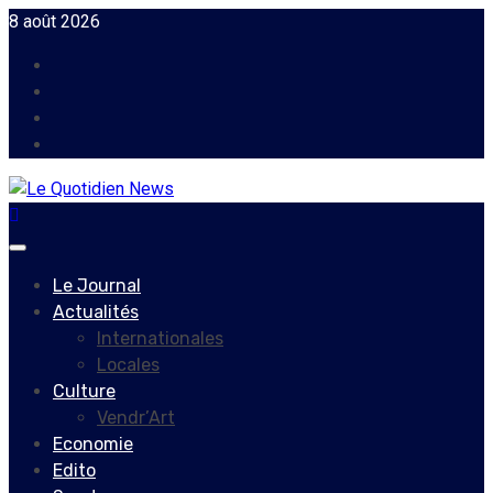
Skip
8 août 2026
to
Facebook
content
Instagram
Twitter
Youtube
Primary
Menu
Le Journal
Actualités
Internationales
Locales
Culture
Vendr’Art
Economie
Edito