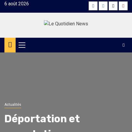
Skip
6 août 2026
Facebook
Instagram
Twitter
Yout
to
content
Primary
Menu
Actualités
Déportation et