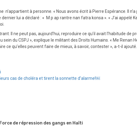
me n’appartient à personne. « Nous avons écrit à Pierre Espérance. Il n
nier lui a déclaré : « M p ap rantre nan fatra konsa ». « J’ai appelé Ketl
oi.
ant. Il ne peut pas, aujourd’hui, reproduire ce qu’il avait l’habitude de
sein du CSPJ », explique le militant des Droits Humains. « Me Renan Hé
ire ce qu’elles peuvent faire de mieux, à savoir, contester », a-t-il ajout
i
urs cas de choléra et tirent la sonnette d’alarme!￼
 Force de répression des gangs en Haïti