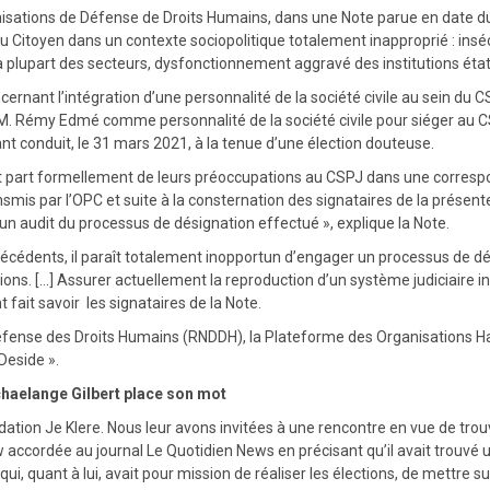
rganisations de Défense de Droits Humains, dans une Note parue en date
 du Citoyen dans un contexte sociopolitique totalement inapproprié : in
la plupart des secteurs, dysfonctionnement aggravé des institutions étatiq
nant l’intégration d’une personnalité de la société civile au sein du CSPJ
é M. Rémy Edmé comme personnalité de la société civile pour siéger au C
ant conduit, le 31 mars 2021, à la tenue d’une élection douteuse.
it part formellement de leurs préoccupations au CSPJ dans une correspon
mis par l’OPC et suite à la consternation des signataires de la présente,
un audit du processus de désignation effectué », explique la Note.
técédents, il paraît totalement inopportun d’engager un processus de dési
ns. […] Assurer actuellement la reproduction d’un système judiciaire in
t fait savoir les signataires de la Note.
 de Défense des Droits Humains (RNDDH), la Plateforme des Organisations 
Deside ».
haelange Gilbert place son mot
ndation Je Klere. Nous leur avons invitées à une rencontre en vue de t
w accordée au journal Le Quotidien News en précisant qu’il avait trouv
qui, quant à lui, avait pour mission de réaliser les élections, de mettre s