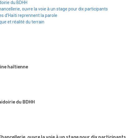
doirie du BDHH
hancellerie, ouvre la voie à un stage pour dix participants
s d’Haïti reprennent la parole
e et réalité du terrain
ine haïtienne
aidoirie du BDHH
 Chancellerie, ouvre la voie à un stage pour dix participants