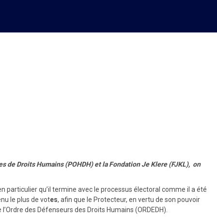
u CSPJ : Des organisations
s de Droits Humains (POHDH) et la Fondation Je Klere (FJKL), on
particulier qu’il termine avec le processus électoral comme il a été
nu le plus de vot
es
, afin que le Protecteur, en vertu de son pouvoir
f de l’Ordre des Défenseurs des Droits Humains (ORDEDH).