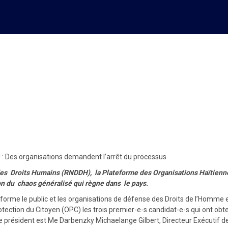
des Droits Humains au sein d
sus
 : Des organisations demandent l’arrêt du processus
s Droits Humains (RNDDH), la Plateforme des Organisations Haïtienne
on du chaos généralisé qui règne dans le pays.
rme le public et les organisations de défense des Droits de l’Homme en 
tection du Citoyen (OPC) les trois premier-e-s candidat-e-s qui ont obte
ont le président est Me Darbenzky Michaelange Gilbert, Directeur Exécuti