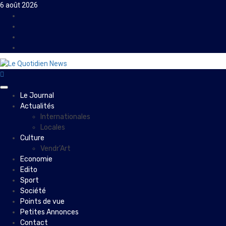
Skip
6 août 2026
to
Facebook
content
Instagram
Twitter
Youtube
Primary
Le Journal
Menu
Actualités
Internationales
Locales
Culture
Vendr’Art
Economie
Edito
Sport
Société
Points de vue
Petites Annonces
Contact