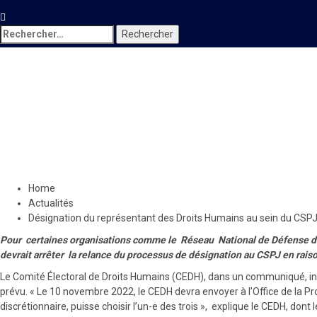
Rechercher :
Actualités
Désignation du représentant 
demandent l’arrêt du proces
11 novembre 2022
Le Quotidien News
Home
Actualités
Désignation du représentant des Droits Humains au sein du CSPJ
Pour certaines organisations comme le Réseau National de Défense de
devrait arrêter la relance du processus de désignation au CSPJ en rais
Le Comité Électoral de Droits Humains (CEDH), dans un communiqué, info
prévu. « Le 10 novembre 2022, le CEDH devra envoyer à l’Office de la Pro
discrétionnaire, puisse choisir l’un-e des trois », explique le CEDH, d