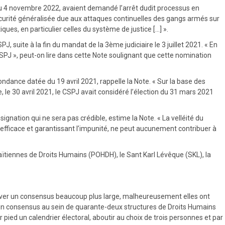
 du 4 novembre 2022, avaient demandé l’arrêt dudit processus en
sécurité généralisée due aux attaques continuelles des gangs armés sur
ues, en particulier celles du système de justice […] ».
, suite à la fin du mandat de la 3ème judiciaire le 3 juillet 2021. « En
SPJ », peut-on lire dans cette Note soulignant que cette nomination
dance datée du 19 avril 2021, rappelle la Note. « Sur la base des
 le 30 avril 2021, le CSPJ avait considéré l’élection du 31 mars 2021
gnation qui ne sera pas crédible, estime la Note. « La velléité du
efficace et garantissant l’impunité, ne peut aucunement contribuer à
Haïtiennes de Droits Humains (POHDH), le Sant Karl Lévêque (SKL), la
rouver un consensus beaucoup plus large, malheureusement elles ont
é un consensus au sein de quarante-deux structures de Droits Humains
ur pied un calendrier électoral, aboutir au choix de trois personnes et par