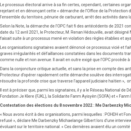
Le processus électoral arrive à sa fin certes, cependant, certaines o
rejetant et en dénonçant cette « démarche de l’Office de la Protection
l’ensemble du territoire, pénurie de carburant, arrêt des activités dans 
Selon la Note, la démarche de l’OPC fait fi des antécédents de 2021 concer
date du 12 avril 2021, le Protecteur, M. Renan Hédouville, avait désign
faisait suite à un processus mené en violation des règles établies et ay
Les organisations signataires avaient dénoncé ce processus vicié et fa
graves irrégularités et défaillances constatées dans les documents trans
comme nulle et non avenue. Il avait en outre exigé que l’OPC procède à 
Dans la conjoncture critique actuelle, et sans la prise en compte des an
Protecteur d’opérer rapidement cette démarche soulève des interrogatio
résoudre la profonde crise que traverse l’appareil judiciaire haïtien », on
Il est à préciser que, parmi les signataires, il y a le Réseau National
Fondation Je Klere (FJKL), la Solidarite Fanm Ayisyèn (SOFA) et « Fanm 
Contestation des élections du 8 novembre 2022 : Me Darbenzky Mic
« Nous avons écrit à des organisations, parmi lesquelles : POHDH et Fo
refusé », déclare Me Darbenzky Michaelange Gilbert lors d’une intervie
évoluant sur le territoire national. « Ces dernières avaient élu un comité 