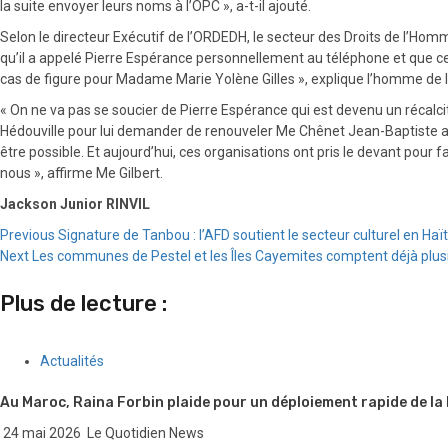
la suite envoyer leurs noms à l’OPC », a-t-il ajouté.
Selon le directeur Exécutif de l’ORDEDH, le secteur des Droits de l’Hom
qu’il a appelé Pierre Espérance personnellement au téléphone et que ce der
cas de figure pour Madame Marie Yolène Gilles », explique l’homme de l
« On ne va pas se soucier de Pierre Espérance qui est devenu un récalcitr
Hédouville pour lui demander de renouveler Me Chênet Jean-Baptiste au 
être possible. Et aujourd’hui, ces organisations ont pris le devant pour fa
nous », affirme Me Gilbert.
Jackson Junior RINVIL
Continue
Previous
Signature de Tanbou : l’AFD soutient le secteur culturel en Haït
Next
Les communes de Pestel et les Îles Cayemites comptent déjà plusie
Reading
Plus de lecture :
Actualités
Au Maroc, Raina Forbin plaide pour un déploiement rapide de la
24 mai 2026
Le Quotidien News