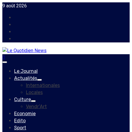
Skip
9 août 2026
to
Facebook
content
Instagram
Twitter
Youtube
Primary
Menu
Le Journal
Actualités
Internationales
Locales
Culture
Vendr’Art
Economie
Edito
Sport