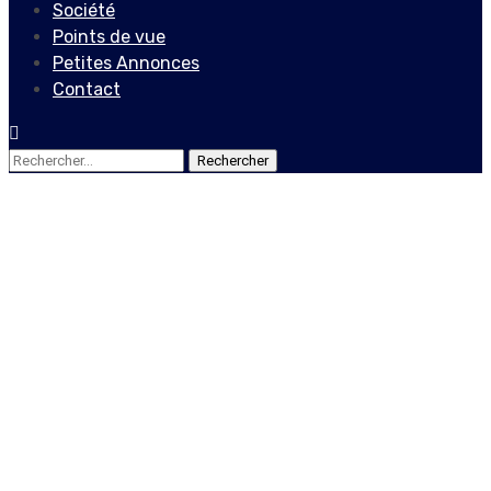
Société
Points de vue
Petites Annonces
Contact
Rechercher :
Actualités
Deux ans pour Frantz Elbé
à la tête de la PNH : quel
bilan ?
28 octobre 2023
Le Quotidien News