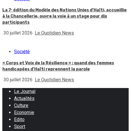
La 7ᵉ édition du Modèle des Nations Unies d’Haïti, accueillie
à la Chancellerie, ouvre la voie à un stage pour dix
participants
30 juillet 2026
Le Quotidien News
Société
« Corps et Voix de la Résilience » : quand des femmes
handicapées d’Haïti reprennent la parole
30 juillet 2026
Le Quotidien News
Le Journal
Actualités
Culture
Economie
Edito
Sport