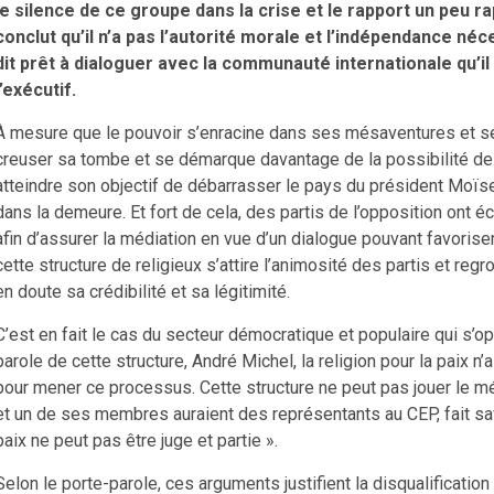
le silence de ce groupe dans la crise et le rapport un peu
conclut qu’il n’a pas l’autorité morale et l’indépendance néc
dit prêt à dialoguer avec la communauté internationale qu’i
l’exécutif.
À mesure que le pouvoir s’enracine dans ses mésaventures et ses
creuser sa tombe et se démarque davantage de la possibilité de
atteindre son objectif de débarrasser le pays du président Moïse.
dans la demeure. Et fort de cela, des partis de l’opposition ont éc
afin d’assurer la médiation en vue d’un dialogue pouvant favoriser
cette structure de religieux s’attire l’animosité des partis et re
en doute sa crédibilité et sa légitimité.
C’est en fait le cas du secteur démocratique et populaire qui s’
parole de cette structure, André Michel, la religion pour la paix n
pour mener ce processus. Cette structure ne peut pas jouer le mé
et un de ses membres auraient des représentants au CEP, fait savoir
paix ne peut pas être juge et partie ».
Selon le porte-parole, ces arguments justifient la disqualification 