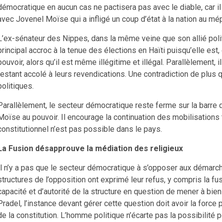
démocratique en aucun cas ne pactisera pas avec le diable, car il
avec Jovenel Moïse qui a infligé un coup d’état à la nation au mépr
L’ex-sénateur des Nippes, dans la même veine que son allié polit
principal accroc à la tenue des élections en Haïti puisqu’elle est
pouvoir, alors qu’il est même illégitime et illégal. Parallèlement, 
restant accolé à leurs revendications. Une contradiction de plus 
politiques.
Parallèlement, le secteur démocratique reste ferme sur la barre q
Moïse au pouvoir. Il encourage la continuation des mobilisations
constitutionnel n’est pas possible dans le pays.
La Fusion désapprouve la médiation des religieux
Il n’y a pas que le secteur démocratique à s’opposer aux démarche
structures de l’opposition ont exprimé leur refus, y compris la 
capacité et d’autorité de la structure en question de mener à bi
Pradel, l’instance devant gérer cette question doit avoir la force 
de la constitution. L’homme politique n’écarte pas la possibilité p