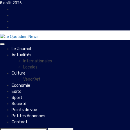
Skip
8 août 2026
to
Facebook
content
Instagram
Twitter
Youtube
Primary
Le Journal
Menu
Actualités
Internationales
Locales
Culture
Vendr’Art
Economie
Edito
Sport
Société
Points de vue
Petites Annonces
Contact