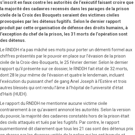
s’inscrit en faux contre les autorités de l’exécutif faisant croire que
la majorité des cadavres recensés dans les
parages de la prison
civile de la Croix des Bouquets seraient des victimes civiles
provoquées par les détenus fugitifs. Selon le dernier rapport
produit par
cette organisation de défense
des droits humains, à
l’exception du chef de la
prison, les
31 morts de l’opération sont
des détenus.
Le RNDDH n’a pas mâché ses mots pour porter un démenti formel aux
chiffres présentés par le pouvoir en place sur l’évasion de la prison
civile de la Croix-des-Bouquets, le 25 février dernier. Selon le dernier
rapport qu’il présente sur ce dossier, le RNDDH fait état de 32 morts,
dont 28 le jour même de l’évasion et quatre le lendemain, incluant
l’exécution du puissant chef de gang Anel Joseph à l’Estère et trois
autres blessés qui ont rendu l’âme à l’hôpital de l’université d’état
d’Haïti (HUEH).
Le rapport du RNDDH ne mentionne aucune victime civile
contrairement à ce qu’avaient annoncé les autorités. Selon la version
du pouvoir, la majorité des cadavres constatés hors de la prison était
des civils attaqués et tués par les fugitifs. Par contre, le rapport
susmentionné dit clairement que tous les 21 cas sont des détenus pris
en chasse par les diverses unités de la police qui les ont traqués et