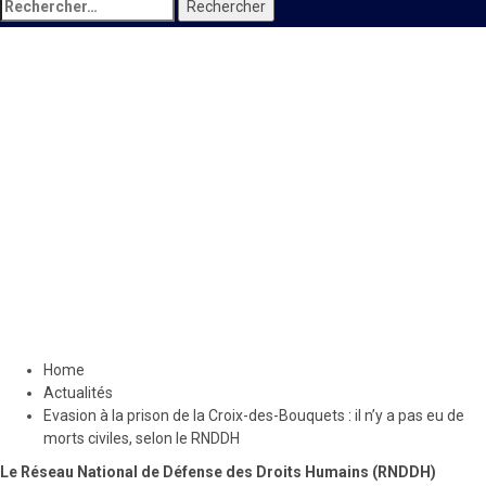
Rechercher :
Actualités
Locales
Evasion à la prison de la
Croix-des-Bouquets : il n’y a
pas eu de morts civiles, selon
le RNDDH
11 avril 2021
Le Quotidien News
Home
Actualités
Evasion à la prison de la Croix-des-Bouquets : il n’y a pas eu de
morts civiles, selon le RNDDH
Le Réseau National de Défense des Droits Humains (RNDDH)