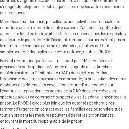
sommes d’argents de CAM transfert. Il n’avait aucune contrainte
d’usager de téléphones sophistiqués alors que les autres prisonniers
en sont privés.
Mme Dussénat dénonce, par ailleurs, une activité commerciale de
nourriture au sein même du centre carcéral, l’absence répétée des
agents sur leur lieu de travail, les failles recensées dans les dispositifs
de sécurité le jour même de l’incident. Certaines barrières n’ont pas eu
le nombre de cadenas comme d’habitudes, d’autres ont tout
simplement été dépouillées de cette entrave, relate le RNDDH.
Faisant remarquer que les victimes n’ont pas été identifiées et
précisant la participation présumée des agents de la Direction
de l’Administration Pénitentiaire (DAP) dans cette opération,
l’organisme des droits humains recommande, la publication des noms
et photos des détenus en cavale, l’ouverture d’une enquête sur
l’éventuelle implication des agents de la DAP dans cette évasion
spectaculaire et ce commerce suspect qui se fait dans l’enceintede la
prison. Le RNDDH exige plus loin que les autorités pénitentiaires
rentrent d’urgence en contact avec les familles des prisonniers tués
tout en prenant les mesures pouvant éclairer les circonstances
entourant la mort du responsable de la prison.