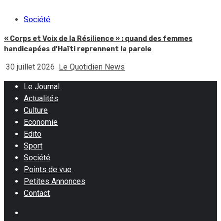
Société
« Corps et Voix de la Résilience » : quand des femmes
handicapées d’Haïti reprennent la parole
30 juillet 2026
Le Quotidien News
Le Journal
Actualités
Culture
Economie
Edito
Sport
Société
Points de vue
Petites Annonces
Contact
Facebook