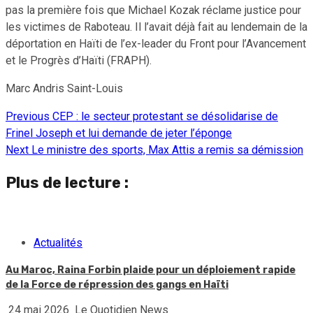
pas la première fois que Michael Kozak réclame justice pour
les victimes de Raboteau. Il l’avait déjà fait au lendemain de la
déportation en Haïti de l’ex-leader du Front pour l’Avancement
et le Progrès d’Haïti (FRAPH).
Marc Andris Saint-Louis
Previous
CEP : le secteur protestant se désolidarise de
Continue
Frinel Joseph et lui demande de jeter l’éponge
Reading
Next
Le ministre des sports, Max Attis a remis sa démission
Plus de lecture :
Actualités
Au Maroc, Raina Forbin plaide pour un déploiement rapide
de la Force de répression des gangs en Haïti
24 mai 2026
Le Quotidien News