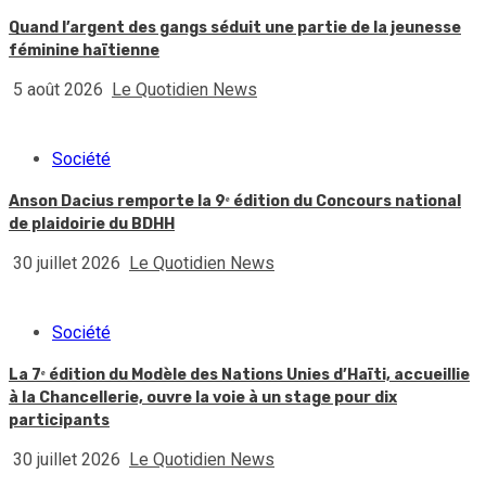
Quand l’argent des gangs séduit une partie de la jeunesse
féminine haïtienne
5 août 2026
Le Quotidien News
Société
Anson Dacius remporte la 9ᵉ édition du Concours national
de plaidoirie du BDHH
30 juillet 2026
Le Quotidien News
Société
La 7ᵉ édition du Modèle des Nations Unies d’Haïti, accueillie
à la Chancellerie, ouvre la voie à un stage pour dix
participants
30 juillet 2026
Le Quotidien News