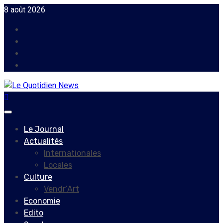
Skip
8 août 2026
to
Facebook
content
Instagram
Twitter
Youtube
Primary
Menu
Le Journal
Actualités
Internationales
Locales
Culture
Vendr’Art
Economie
Edito