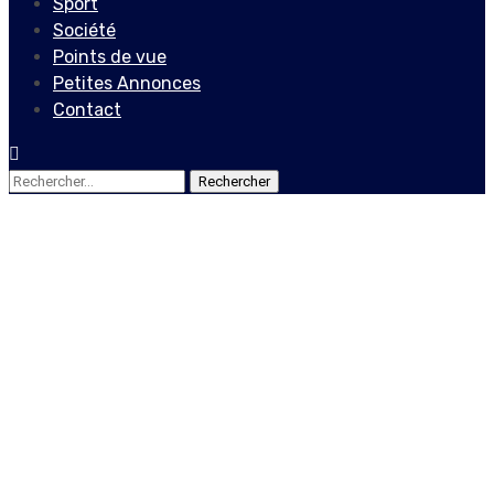
Sport
Société
Points de vue
Petites Annonces
Contact
Rechercher :
Actualités
Dossier Raboteau : quand
BAI et RNDDH font la leçon
à Me Sérard Gasius
16 juillet 2020
Le Quotidien News