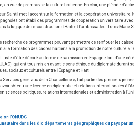
en vue de promouvoir la culture haïtienne. En clair, une pléiade d’activi
r Saintil met l’accent sur la formation et la coopération universitair
agnoles ont établi des programmes de coopération universitaire avec d
ns la logique de re-construction d’Haïti et l’ambassadeur Louis-Marie Sai
de recherche de programmes pouvant permettre de renflouer les caisses d
ion à la formation des cadres haïtiens à la promotion de notre culture à l’
tout juste d’être décoré au terme de sa mission en Espagne lors d’une c
C), qui ont tous mis en avant le sens éthique du diplomate durant sa mi
es, sociaux et culturels entre l’Espagne et Haïti.
x Services généraux de la Chancellerie », fait partie des premiers jeunes
 avoir obtenu une licence en diplomatie et relations internationales à 
en sciences politiques, relations internationales et administration à l’
 selon l’ONUDC
munautaire dans les dix départements géographiques du pays par u