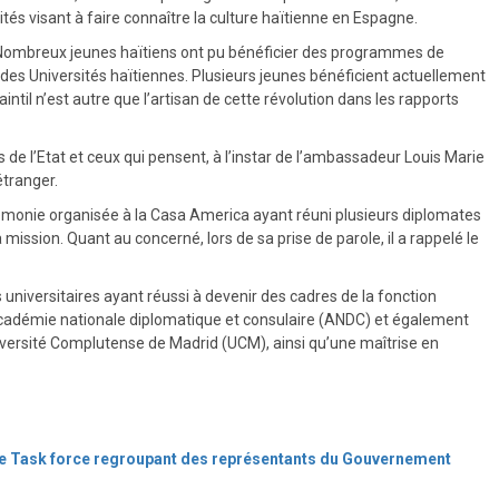
tés visant à faire connaître la culture haïtienne en Espagne.
e. Nombreux jeunes haïtiens ont pu bénéficier des programmes de
es Universités haïtiennes. Plusieurs jeunes bénéficient actuellement
ntil n’est autre que l’artisan de cette révolution dans les rapports
e l’Etat et ceux qui pensent, à l’instar de l’ambassadeur Louis Marie
étranger.
érémonie organisée à la Casa America ayant réuni plusieurs diplomates
ssion. Quant au concerné, lors de sa prise de parole, il a rappelé le
 universitaires ayant réussi à devenir des cadres de la fonction
l’Académie nationale diplomatique et consulaire (ANDC) et également
Université Complutense de Madrid (UCM), ainsi qu’une maîtrise en
ne Task force regroupant des représentants du Gouvernement