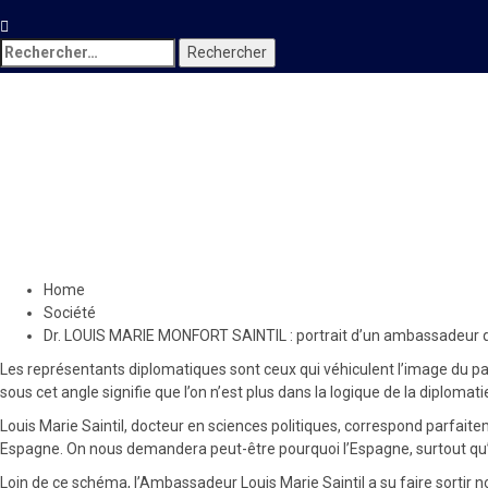
Rechercher :
Société
Dr. LOUIS MARIE MONFORT SAIN
rapports entre l’Espagne et H
4 mars 2023
Le Quotidien News
Home
Société
Dr. LOUIS MARIE MONFORT SAINTIL : portrait d’un ambassadeur qui
Les représentants diplomatiques sont ceux qui véhiculent l’image du pay
sous cet angle signifie que l’on n’est plus dans la logique de la diplomat
Louis Marie Saintil, docteur en sciences politiques, correspond parfait
Espagne. On nous demandera peut-être pourquoi l’Espagne, surtout qu’on 
Loin de ce schéma, l’Ambassadeur Louis Marie Saintil a su faire sortir 