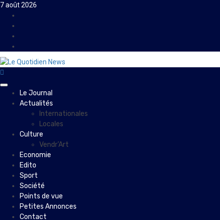
Skip
7 août 2026
to
Facebook
content
Instagram
Twitter
Youtube
Primary
Le Journal
Menu
Actualités
Internationales
Locales
Culture
Vendr’Art
Economie
Edito
Sport
Société
Points de vue
Petites Annonces
Contact