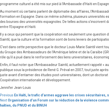
programme culturel a été mis sur pied à l’Ambassade d’Haïti en Espagne, 
Au moment où certains parlent de diplomatie des affaires, l’Ambassadeu
formation en Espagne. Dans ce même schéma, plusieurs universités esp
des bourses des universités espagnoles. De telles actions s’inscrivent da
entre l’Espagne et Haïti.
Il y a ceux qui pensent que la coopération est seulement une question 
Saintil, que la culture et la formation sont de bons leviers de participat
C’est dans cette perspective que le docteur Louis-Marie Saintil vient 
du Groupe des Ambassadeurs de l’Amérique latine et de la Caraïbe (GRULA
rôle qu’il a joué dans le renforcement des liens universitaires, économiqu
Enfin, il faut noter que l’Ambassadeur Saintil, actuellement rappelé « au
publique sous la présidence de René G. Préval en 2007, tout juste après
juste avant d’entamer des études post-universitaires, dont un doctorat 
Coopération internationale et développement.
Jennifer Jean-Louis
Continue
Previous
En Haïti, le trafic d’armes aggrave les crises sécuritaires,
Next
Organisation d’un Forum sur la réduction de la violence com
Reading
haïtien, du PNUD et du BINUH