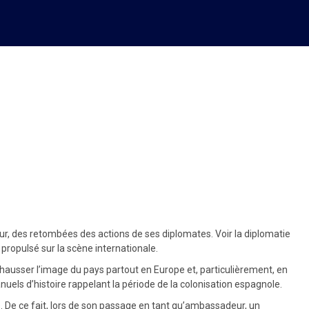
eur qui a révolutionné les
our, des retombées des actions de ses diplomates. Voir la diplomatie
e propulsé sur la scène internationale.
rehausser l’image du pays partout en Europe et, particulièrement, en
els d’histoire rappelant la période de la colonisation espagnole.
. De ce fait, lors de son passage en tant qu’ambassadeur, un