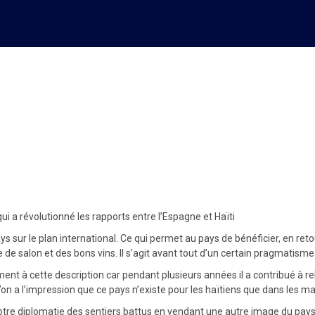
TIL : portrait d’un ambassad
aïti
 a révolutionné les rapports entre l’Espagne et Haïti
s sur le plan international. Ce qui permet au pays de bénéficier, en ret
ie de salon et des bons vins. Il s’agit avant tout d’un certain pragmatism
ement à cette description car pendant plusieurs années il a contribué à 
a l’impression que ce pays n’existe pour les haïtiens que dans les manu
notre diplomatie des sentiers battus en vendant une autre image du pays