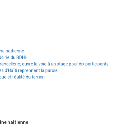
ine haïtienne
doirie du BDHH
hancellerie, ouvre la voie à un stage pour dix participants
s d’Haïti reprennent la parole
e et réalité du terrain
ine haïtienne