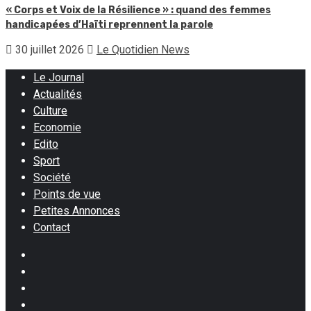
« Corps et Voix de la Résilience » : quand des femmes
handicapées d’Haïti reprennent la parole
30 juillet 2026
Le Quotidien News
Le Journal
Actualités
Culture
Economie
Edito
Sport
Société
Points de vue
Petites Annonces
Contact
Facebook
Instagram
Twitter
Youtube