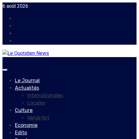
Skip
6 août 2026
to
Facebook
content
Instagram
Twitter
Youtube
Primary
Menu
Le Journal
Actualités
Internationales
Locales
Culture
Vendr’Art
Economie
Edito