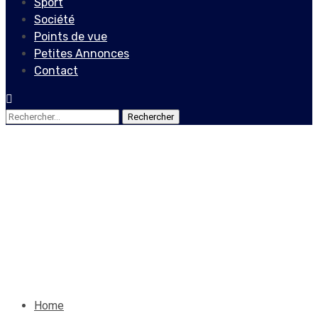
Sport
Société
Points de vue
Petites Annonces
Contact
Rechercher :
Edito
Et la jeunesse dans tout ça
!
21 avril 2024
Le Quotidien News
Home