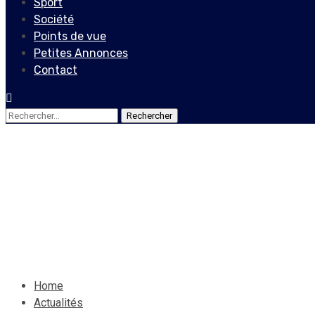
Sport
Société
Points de vue
Petites Annonces
Contact
Rechercher :
Actualités
Locales
Fin de cavale pour John Jo
16 janvier 2022
Le Quotidien News
Home
Actualités