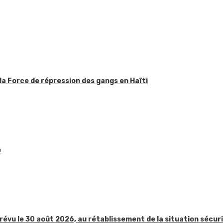
la Force de répression des gangs en Haïti
e
révu le 30 août 2026, au rétablissement de la situation sécur