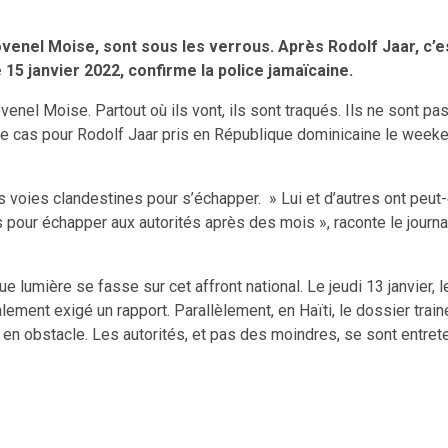
venel Moise, sont sous les verrous. Après Rodolf Jaar, c’est
15 janvier 2022, confirme la police jamaïcaine.
el Moise. Partout où ils vont, ils sont traqués. Ils ne sont pa
pas le cas pour Rodolf Jaar pris en République dominicaine le we
des voies clandestines pour s’échapper. » Lui et d’autres ont peut-
 pour échapper aux autorités après des mois », raconte le journal
e lumière se fasse sur cet affront national. Le jeudi 13 janvier,
lement exigé un rapport. Parallèlement, en Haïti, le dossier tra
s en obstacle. Les autorités, et pas des moindres, se sont entre