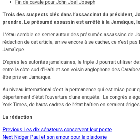
Fin de cavale pour John Joel Joseph
Trois des suspects clés dans l’assassinat du président, Jo
prendre. Le présumé assassin est arrêté à la Jamaïque, le 
L’étau semble se serrer autour des présumés assassins de Joven
rédaction de cet article, arrive encore à se cacher, ce n’est 
Jamaïque.
D’après les autorités jamaïcaines, le triple J pourrait utiliser 
entre la côte sud d’Haïti et son voisin anglophone des Caraïbes
être pris en Jamaïque.
Au niveau international c’est la permanence qui est mise pour qu
département d’état l’ouverture d’une enquête. Le congrès a éga
York Times, de hauts cadres de l’état haïtien en seraient érigé
La rédaction
Previous
Les dix sénateurs conservent leur poste
Continue
Next
Nidger Paul et son amour pour la plaidoirie