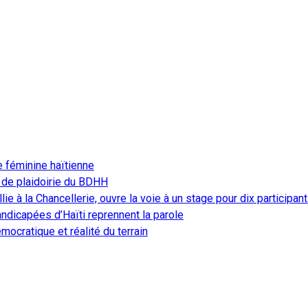
e féminine haïtienne
 de plaidoirie du BDHH
ie à la Chancellerie, ouvre la voie à un stage pour dix participan
ndicapées d’Haïti reprennent la parole
ocratique et réalité du terrain