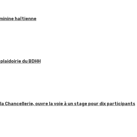
éminine haïtienne
 plaidoirie du BDHH
 la Chancellerie, ouvre la voie à un stage pour dix participants