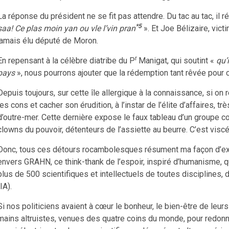
La réponse du président ne se fit pas attendre. Du tac au tac, il r
*5
saa! Ce plas moin yan ou vle l’vin pran
». Et Joe Bélizaire, vic
jamais élu député de Moron.
r
En repensant à la célèbre diatribe du P
Manigat, qui soutint «
qu’
pays
», nous pourrons ajouter que la rédemption tant rêvée pour c
Depuis toujours, sur cette île allergique à la connaissance, si on 
les cons et cacher son érudition, à l’instar de l’élite d’affaires, 
d’outre-mer. Cette dernière expose le faux tableau d’un groupe c
clowns du pouvoir, détenteurs de l’assiette au beurre. C’est viscé
Donc, tous ces détours rocambolesques résument ma façon d’exp
envers GRAHN, ce think-thank de l’espoir, inspiré d’humanisme, q
plus de 500 scientifiques et intellectuels de toutes disciplines, dé
(IA).
Si nos politiciens avaient à cœur le bonheur, le bien-être de leurs
mains altruistes, venues des quatre coins du monde, pour redonne