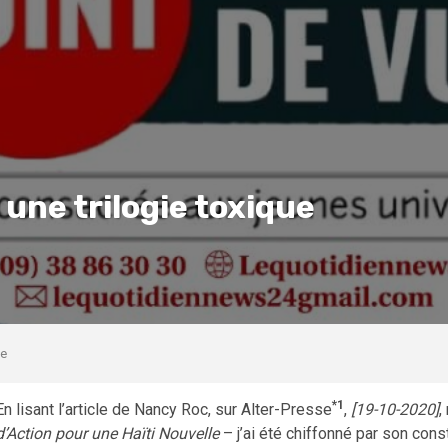
 une trilogie toxique
ue
*1
En lisant l’article de Nancy Roc, sur Alter-Presse
,
[
19-10-2020
]
,
d’Action pour une Haïti Nouvelle
– j’ai été chiffonné par son con