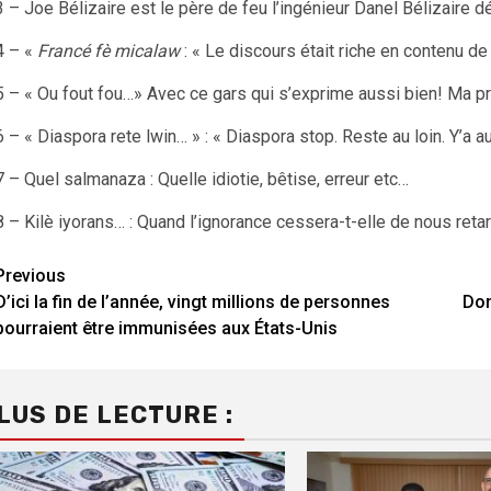
3 – Joe Bélizaire est le père de feu l’ingénieur Danel Bélizaire d
4 – «
Francé fè micalaw
: « Le discours était riche en contenu de
5 – « Ou fout fou…» Avec ce gars qui s’exprime aussi bien! Ma p
6 – « Diaspora rete lwin… » : « Diaspora stop. Reste au loin. Y’a au
7 – Quel salmanaza : Quelle idiotie, bêtise, erreur etc…
8 – Kilè iyorans… : Quand l’ignorance cessera-t-elle de nous reta
Continue
Previous
D’ici la fin de l’année, vingt millions de personnes
Don
Reading
pourraient être immunisées aux États-Unis
LUS DE LECTURE :