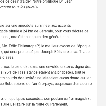
 de ce désir d’aider. Notre prolifique Dr. Jean
 mourir tous les jours!
».
puie sur une anecdote surannée, aux accents
gade située à 24 km de Jérémie, pour vous décrire ce
iciens, nos élites, depuis des générations.
*2
, Me. Félix Philantrope
, le meilleur avocat de l’époque,
, qui sera prononcé par Joseph Bélizaire, alias Ti Joe
idiaires.
morisé, le candidat, dans une envolée oratoire, digne des
 si 95% de l’assistance étaient analphabètes, tout le
 nourris des invités ne laissaient aucun doute sur les
e Robespierre de l’arrière-pays, acquiesça d’un sourire
dre, en quelques secondes, son poulain au 1er magistrat
 Ti Joe Bélizaire sur la route du Parlement.