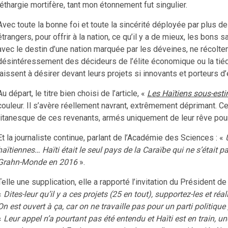
léthargie mortifère, tant mon étonnement fut singulier.
Avec toute la bonne foi et toute la sincérité déployée par plus d
étrangers, pour offrir à la nation, ce qu’il y a de mieux, les bons
avec le destin d’une nation marquée par les déveines, ne récoltent 
désintéressement des décideurs de l’élite économique ou la tié
laissent à désirer devant leurs projets si innovants et porteurs d
Au départ, le titre bien choisi de l’article, «
Les Haïtiens sous-esti
couleur. Il s’avère réellement navrant, extrêmement déprimant. Ce
titanesque de ces revenants, armés uniquement de leur rêve pou
Et la journaliste continue, parlant de l’Académie des Sciences : «
haïtiennes… Haïti était le seul pays de la Caraïbe qui ne s’était 
Grahn-Monde en 2016
».
Telle une supplication, elle a rapporté l’invitation du Président de
«
Dites-leur qu’il y a ces projets (25 en tout), supportez-les et réa
On est ouvert à ça, car on ne travaille pas pour un parti politique ; 
«
Leur appel n’a pourtant pas été entendu et Haïti est en train, u