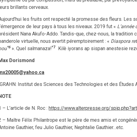
leurs brillants cerveaux.
Aujourd’hui les fruits ont respecté la promesse des fleurs. Les sc
l’émergence de leur pays à tous les niveaux. 2019 fut «
L’année 
président Nana Akufo-Addo. Tandis-que, chez-nous, la tradition con
banderole virtuelle, nous avertit péremptoirement : «
Diaspora re
*6
*7
nou
». Quel salmanaza!
Kilè iyorans ap sispan anestesie r
Max Dorismond
mx20005@yahoo.ca
GRAHN: Institut des Sciences des Technologies et des Études A
NOTE
1 – L’article de N. Roc :
https://www.alterpresse.org/spip.php?a
2 – Maître Félix Philantrope est le père de mes amis et congénèr
Antoine Gauthier, feu Julio Gauthier, Nephtalie Gauthier…etc.