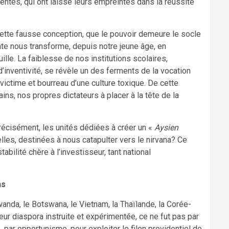
entés, qui ont laissé leurs empreintes dans la réussite
cette fausse conception, que le pouvoir demeure le socle
nte nous transforme, depuis notre jeune âge, en
lle. La faiblesse de nos institutions scolaires,
 d’inventivité, se révèle un des ferments de la vocation
victime et bourreau d’une culture toxique. De cette
s, nos propres dictateurs à placer à la tête de la
récisément, les unités dédiées à créer un «
Aysien
elles, destinées à nous catapulter vers le nirvana? Ce
abilité chère à l’investisseur, tant national
ns
wanda, le Botswana, le Vietnam, la Thaïlande, la Corée-
leur diaspora instruite et expérimentée, ce ne fut pas par
par opportunisme, pour exploiter le filon providentiel de