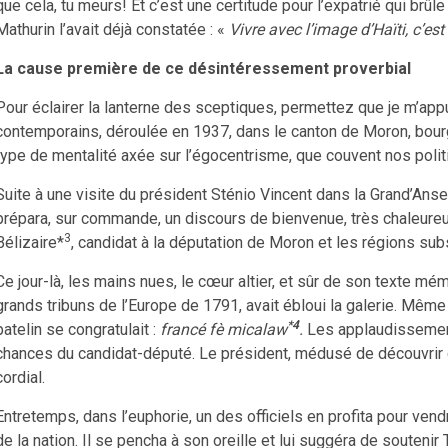
que cela, tu meurs! Et c’est une certitude pour l’expatrié qui brûle
Mathurin l’avait déjà constatée : «
Vivre avec l’image d’Haïti, c’est
La cause première de ce désintéressement proverbial
Pour éclairer la lanterne des sceptiques, permettez que je m’ap
contemporains, déroulée en 1937, dans le canton de Moron, bour
type de mentalité axée sur l’égocentrisme, que couvent nos polit
Suite à une visite du président Sténio Vincent dans la Grand’Anse
prépara, sur commande, un discours de bienvenue, très chaleureux
3
Bélizaire*
, candidat à la députation de Moron et les régions subs
Ce jour-là, les mains nues, le cœur altier, et sûr de son texte mé
grands tribuns de l’Europe de 1791, avait ébloui la galerie. Même
*4
patelin se congratulait :
francé fè micalaw
.
Les applaudissements
chances du candidat-député. Le président, médusé de découvrir c
cordial.
Entretemps, dans l’euphorie, un des officiels en profita pour ven
de la nation. Il se pencha à son oreille et lui suggéra de soutenir