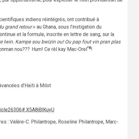
ientifiques indiens réintégrés, ont contribué à
du grand retour
» au Ghana, sous l’instigation du
tinue et la formule, inscrite en lettre de sang, sur la
te lwin. Kampe sou bwizin ou! Ou pap fout vin pran plas
*8
ezonman nou???
Hum! Ce rèl kay Mac-Orel
!
vancées d’Haïti à Milot
rticle26306#.X5A8jBlKuyU
es : Valère-C. Philantrope, Roseline Philantrope, Marc-