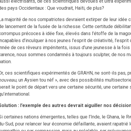
aussi électrisants, de ces scientifiques dévoués et ultra expérim
des pays Occidentaux : Que voudrait, Haïti, de plus?
La majorité de nos compatriotes devraient extirper de leur idée 
de lancement de la fusée de la richesse. Cette certitude débilita
corrompus précoces à idée fixe, élevés dans l’étoffe de la magoui
incapables d’inculquer à nos jeunes l’esprit de créativité, l’esprit
innée de ces rêveurs impénitents, issus d’une jeunesse à la fois 
carence, nous sommes condamnés à toujours sculpter, de nos main
nation.
Or, ces scientifiques expérimentés de GRAHN, ne sont-ils pas, p
nouveau
, un Aysien tou nèf », avec des possibilités multisectori
serait le point de départ vers une certaine sécurité, une certaine st
qu’international.
Solution : l’exemple des autres devrait aiguiller nos décisio
Si certaines nations émergentes, telles que l’Inde, le Ghana, le R
du-Sud, pour relancer leur économie défaillante, avaient rapatrié 
sympathie ou par compassion, mais au préalable, par prévoyance, 