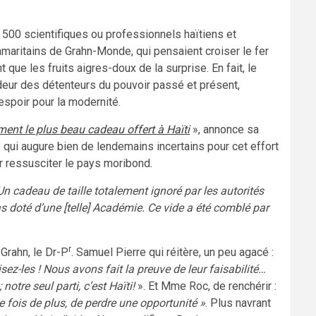
e 500 scientifiques ou professionnels haïtiens et
 samaritains de Grahn-Monde, qui pensaient croiser le fer
que les fruits aigres-doux de la surprise. En fait, le
deur des détenteurs du pouvoir passé et présent,
’espoir pour la modernité.
ment le plus beau cadeau offert à Haïti
», annonce sa
 qui augure bien de lendemains incertains pour cet effort
r ressusciter le pays moribond.
Un cadeau de taille totalement ignoré par les autorités
pas doté d’une [telle] Académie. Ce vide a été comblé par
r
 Grahn, le Dr-P
. Samuel Pierre qui réitère, un peu agacé :
lisez-les ! Nous avons fait la preuve de leur faisabilité…
notre seul parti, c’est Haïti!
». Et Mme Roc, de renchérir :
ne fois de plus, de perdre une opportunité
»
. Plus navrant