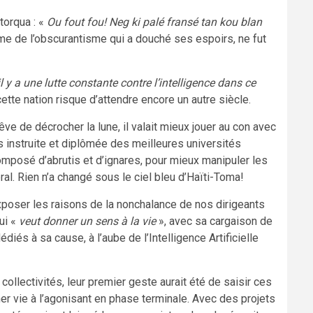
étorqua : «
Ou fout fou! Neg ki palé fransé tan kou blan
time de l’obscurantisme qui a douché ses espoirs, ne fut
il y a une lutte constante contre l’intelligence dans ce
ette nation risque d’attendre encore un autre siècle.
rêve de décrocher la lune, il valait mieux jouer au con avec
très instruite et diplômée des meilleures universités
omposé d’abrutis et d’ignares, pour mieux manipuler les
ral. Rien n’a changé sous le ciel bleu d’Haïti-Toma!
oser les raisons de la nonchalance de nos dirigeants
ui «
veut donner un sens à la vie
», avec sa cargaison de
diés à sa cause, à l’aube de l’Intelligence Artificielle
 collectivités, leur premier geste aurait été de saisir ces
r vie à l’agonisant en phase terminale. Avec des projets