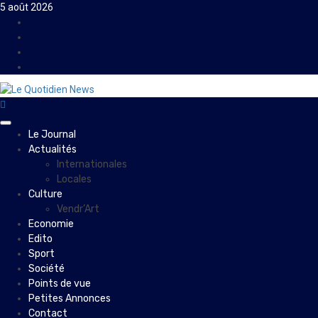
Skip
5 août 2026
to
Facebook
content
Instagram
Twitter
Youtube
Primary
Le Journal
Menu
Actualités
Internationales
Locales
Culture
Vendr’Art
Economie
Edito
Sport
Société
Points de vue
Petites Annonces
Contact