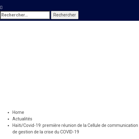
Rechercher :
Actualités
Haïti/Covid-19: première
réunion de la Cellule de
communication de gestion
de la crise du COVID-19
1 avril 2020
Jean Wedson Fortil
Home
Actualités
Haïti/Covid-19: première réunion de la Cellule de communication
de gestion de la crise du COVID-19