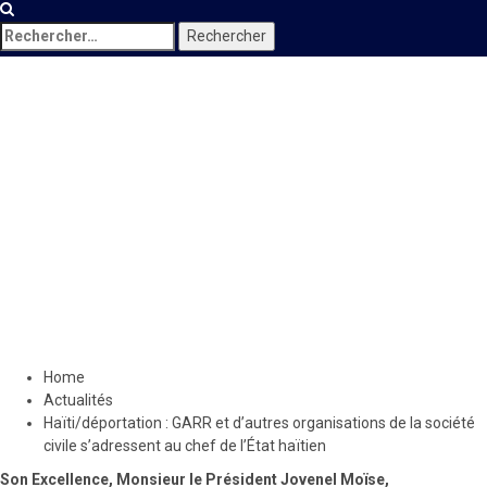
Rechercher :
Actualités
Haïti/déportation : GARR et
d’autres organisations de la
société civile s’adressent au
chef de l’État haïtien
12 mai 2020
Le Quotidien News
Home
Actualités
Haïti/déportation : GARR et d’autres organisations de la société
civile s’adressent au chef de l’État haïtien
Son Excellence, Monsieur le Président Jovenel Moïse,