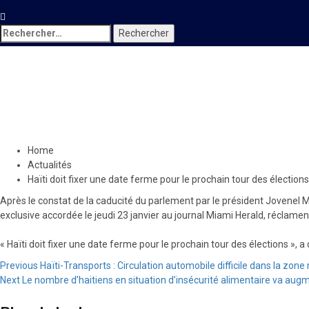
Rechercher :
Actualités
Haïti doit fixer une date ferm
24 janvier 2020
Jean Wedson Fortil
Home
Actualités
Haïti doit fixer une date ferme pour le prochain tour des élection
Après le constat de la caducité du parlement par le président Jovenel Mo
exclusive accordée le jeudi 23 janvier au journal Miami Herald, réclament 
« Haïti doit fixer une date ferme pour le prochain tour des élections », 
Continue
Previous
Haïti-Transports : Circulation automobile difficile dans la zon
Next
Le nombre d’haitiens en situation d’insécurité alimentaire va aug
Reading