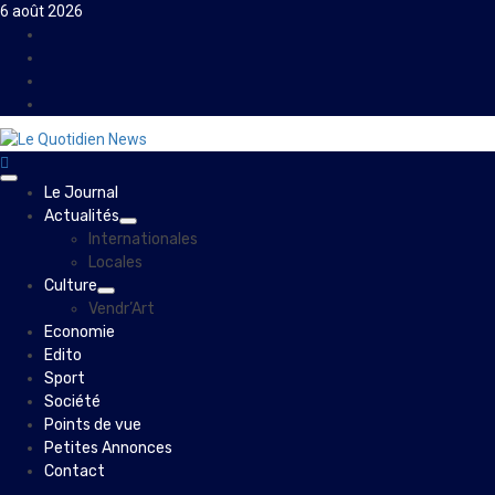
Skip
6 août 2026
to
Facebook
content
Instagram
Twitter
Youtube
Primary
Le Journal
Menu
Actualités
Internationales
Locales
Culture
Vendr’Art
Economie
Edito
Sport
Société
Points de vue
Petites Annonces
Contact