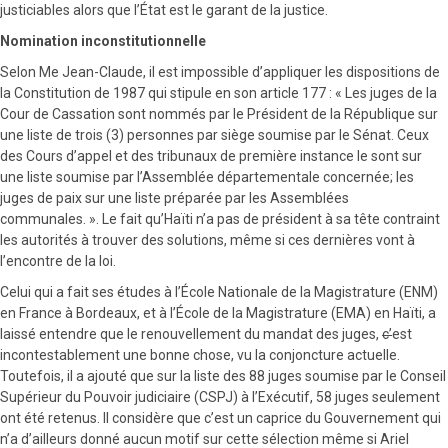
justiciables alors que l’État est le garant de la justice.
Nomination inconstitutionnelle
Selon Me Jean-Claude, il est impossible d’appliquer les dispositions de
la Constitution de 1987 qui stipule en son article 177 : « Les juges de la
Cour de Cassation sont nommés par le Président de la République sur
une liste de trois (3) personnes par siège soumise par le Sénat. Ceux
des Cours d’appel et des tribunaux de première instance le sont sur
une liste soumise par l’Assemblée départementale concernée; les
juges de paix sur une liste préparée par les Assemblées
communales. ». Le fait qu’Haïti n’a pas de président à sa tête contraint
les autorités à trouver des solutions, même si ces dernières vont à
l’encontre de la loi.
Celui qui a fait ses études à l’École Nationale de la Magistrature (ENM)
en France à Bordeaux, et à l’École de la Magistrature (EMA) en Haïti, a
laissé entendre que le renouvellement du mandat des juges,
c’
est
incontestablement une bonne chose, vu la conjoncture actuelle.
Toutefois, il a ajouté que sur la liste des 88 juges soumise par le Conseil
Supérieur du Pouvoir judiciaire (CSPJ) à l’Exécutif, 58 juges seulement
ont été retenus. Il considère que c’est un caprice du Gouvernement qui
n’a d’ailleurs donné aucun motif sur cette sélection même si Ariel