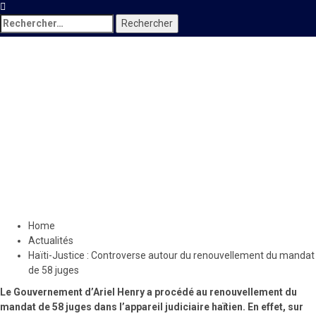
Rechercher :
Actualités
Locales
Haïti-Justice : Controverse
autour du renouvellement du
mandat de 58 juges
25 mars 2022
Le Quotidien News
Home
Actualités
Haïti-Justice : Controverse autour du renouvellement du mandat
de 58 juges
Le Gouvernement d’Ariel Henry a procédé au renouvellement du
mandat de 58 juges dans l’appareil judiciaire haïtien. En effet, sur