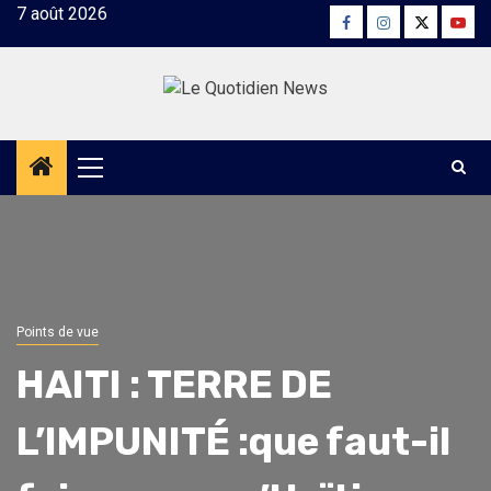
Skip
7 août 2026
Facebook
Instagram
Twitter
Yout
to
content
Primary
Menu
Points de vue
HAITI : TERRE DE
L’IMPUNITÉ :que faut-il