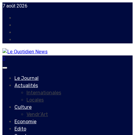
Skip
7 août 2026
to
Facebook
content
Instagram
Twitter
Youtube
Primary
Menu
Le Journal
Actualités
Internationales
Locales
Culture
Vendr’Art
Economie
Edito