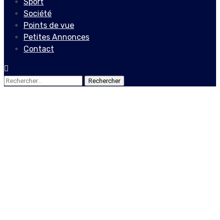
Sport
Société
Points de vue
Petites Annonces
Contact
Rechercher :
Actualités
Haïti vote contre l’embargo
imposé à Cuba par les
États-Unis depuis
plusieurs décennies