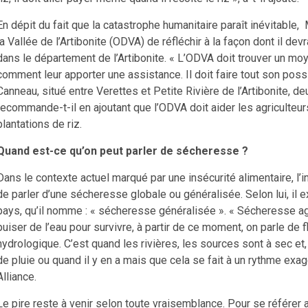
En dépit du fait que la catastrophe humanitaire paraît inévitab
la Vallée de l’Artibonite (ODVA) de réfléchir à la façon dont il dev
dans le département de l’Artibonite. « L’ODVA doit trouver un moye
comment leur apporter une assistance. Il doit faire tout son pos
Canneau, situé entre Verettes et Petite Rivière de l’Artibonite, 
recommande-t-il en ajoutant que l’ODVA doit aider les agriculteu
plantations de riz.
Quand est-ce qu’on peut parler de sécheresse ?
Dans le contexte actuel marqué par une insécurité alimentaire, l’i
de parler d’une sécheresse globale ou généralisée. Selon lui, il 
pays, qu’il nomme : « sécheresse généralisée ». « Sécheresse agr
puiser de l’eau pour survivre, à partir de ce moment, on parle de 
hydrologique. C’est quand les rivières, les sources sont à sec et,
de pluie ou quand il y en a mais que cela se fait à un rythme exagér
Alliance.
Le pire reste à venir selon toute vraisemblance. Pour se référer a