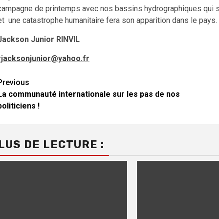
campagne de printemps avec nos bassins hydrographiques qui se
et une catastrophe humanitaire fera son apparition dans le pays.
Jackson Junior RINVIL
rjacksonjunior@yahoo.fr
Continue
Previous
La communauté internationale sur les pas de nos
Reading
politiciens !
LUS DE LECTURE :