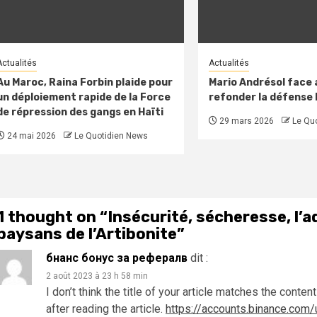
Actualités
Actualités
Au Maroc, Raina Forbin plaide pour
Mario Andrésol face a
un déploiement rapide de la Force
refonder la défense
de répression des gangs en Haïti
29 mars 2026
Le Qu
24 mai 2026
Le Quotidien News
1 thought on “
Insécurité, sécheresse, l’
paysans de l’Artibonite
”
бнанс бонус за рефералв
dit :
2 août 2023 à 23 h 58 min
I don’t think the title of your article matches the cont
after reading the article.
https://accounts.binance.co