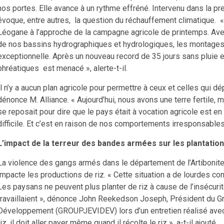
nos portes. Elle avance à un rythme effréné. Intervenu dans la pr
évoque, entre autres, la question du réchauffement climatique.
Léogane à l’approche de la campagne agricole de printemps. Av
de nos bassins hydrographiques et hydrologiques, les montages
exceptionnelle. Après un nouveau record de 35 jours sans pluie 
phréatiques est menacé », alerte-t-il.
Il n’y a aucun plan agricole pour permettre à ceux et celles qui dé
dénonce M. Alliance. « Aujourd’hui, nous avons une terre fertile,
se reposait pour dire que le pays était à vocation agricole est en t
difficile. Et c’est en raison de nos comportements irresponsables
L’impact de la terreur des bandes armées sur les plantations 
La violence des gangs armés dans le département de l’Artibonite, 
impacte les productions de riz. « Cette situation a de lourdes con
Les paysans ne peuvent plus planter de riz à cause de l’insécurité
travaillaient », dénonce John Reekedson Joseph, Président du 
Développement (GROUPJEVIDEV) lors d’un entretien réalisé avec le
riz, il doit aller payer même quand il récolte le riz », a-t-il ajouté.