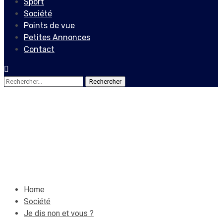
Sport
Société
Points de vue
Petites Annonces
Contact
Rechercher :
Société
Je dis non et vous ?
30 avril 2022
Le Quotidien News
Home
Société
Je dis non et vous ?