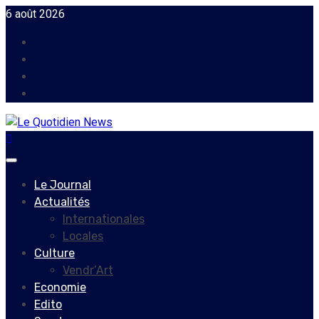
Skip
6 août 2026
to
Facebook
content
Instagram
Twitter
Youtube
Primary
Menu
Le Journal
Actualités
Internationales
Locales
Culture
Vendr’Art
Economie
Edito