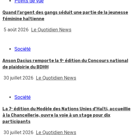
Points de vue
Quand l’argent des gangs séduit une partie de la jeunesse
féminine haïtienne
5 août 2026
Le Quotidien News
Société
Anson Dacius remporte la 9ᵉ édition du Concours national
de plaidoirie du BDHH
30 juillet 2026
Le Quotidien News
Société
La 7ᵉ édition du Modèle des Nations Unies d’Haïti, accueillie
à la Chancellerie, ouvre la voie à un stage pour dix
participants
30 juillet 2026
Le Quotidien News