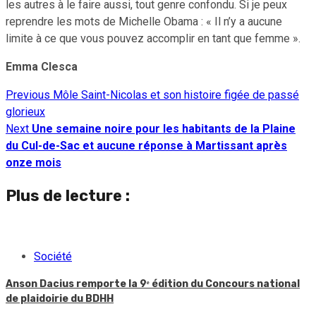
les autres à le faire aussi, tout genre confondu. Si je peux
reprendre les mots de Michelle Obama : « Il n’y a aucune
limite à ce que vous pouvez accomplir en tant que femme ».
Emma Clesca
Previous
Môle Saint-Nicolas et son histoire figée de passé
Continue
glorieux
Reading
Next
Une semaine noire pour les habitants de la Plaine
du Cul-de-Sac et aucune réponse à Martissant après
onze mois
Plus de lecture :
Société
Anson Dacius remporte la 9ᵉ édition du Concours national
de plaidoirie du BDHH