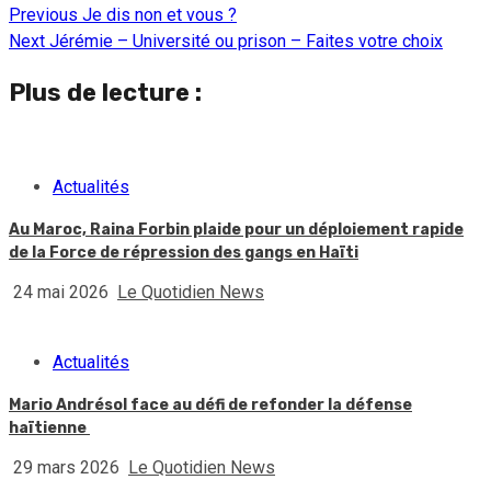
Previous
Je dis non et vous ?
Continue
Next
Jérémie – Université ou prison – Faites votre choix
Reading
Plus de lecture :
Actualités
Au Maroc, Raina Forbin plaide pour un déploiement rapide
de la Force de répression des gangs en Haïti
24 mai 2026
Le Quotidien News
Actualités
Mario Andrésol face au défi de refonder la défense
haïtienne
29 mars 2026
Le Quotidien News