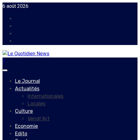
Skip
6 août 2026
to
Facebook
content
Instagram
Twitter
Youtube
Primary
Menu
Le Journal
Actualités
Internationales
Locales
Culture
Vendr’Art
Economie
Edito