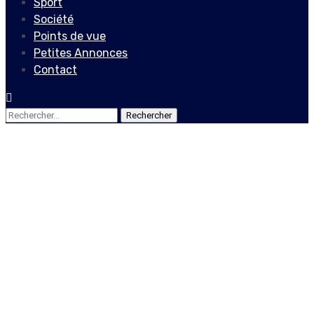
Sport
Société
Points de vue
Petites Annonces
Contact
Rechercher :
Actualités
Locales
Une semaine noire pour les
habitants de la Plaine du
Cul-de-Sac et aucune
réponse à Martissant